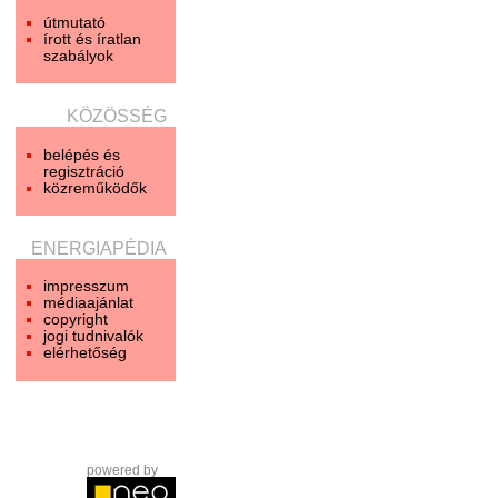
útmutató
írott és íratlan
szabályok
KÖZÖSSÉG
belépés és
regisztráció
közreműködők
ENERGIAPÉDIA
impresszum
médiaajánlat
copyright
jogi tudnivalók
elérhetőség
powered by