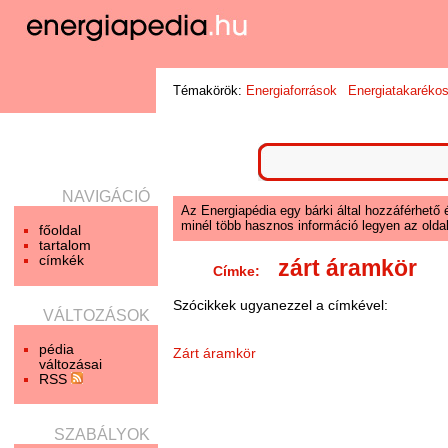
Témakörök:
Energiaforrások
Energiatakaréko
NAVIGÁCIÓ
Az Energiapédia egy bárki által hozzáférhető 
minél több hasznos információ legyen az oldal
főoldal
tartalom
címkék
zárt áramkör
Címke:
Szócikkek ugyanezzel a címkével:
VÁLTOZÁSOK
pédia
Zárt áramkör
változásai
RSS
SZABÁLYOK