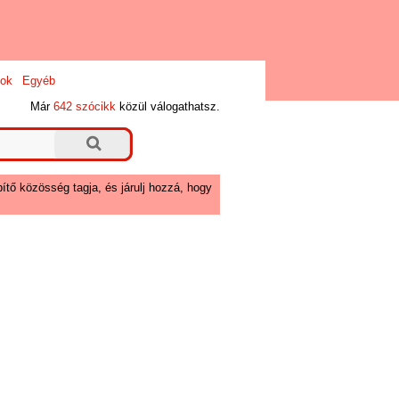
ok
Egyéb
Már
642 szócikk
közül válogathatsz.
ítő közösség tagja, és járulj hozzá, hogy