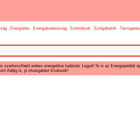
sság
Energiatan
Energiatudatosság
Személyek
Szolgáltatók
Támogatás
és szerkeszthető webes energetikai tudástár. Legyél Te is az Energiapédiát ép
on! Addig is, jó olvasgatást kívánunk!