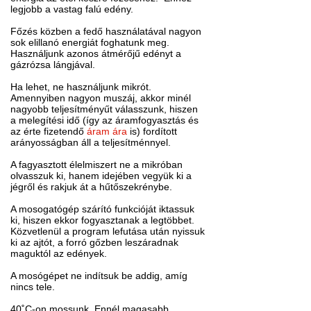
legjobb a vastag falú edény.
Főzés közben a fedő használatával nagyon
sok elillanó energiát foghatunk meg.
Használjunk azonos átmérőjű edényt a
gázrózsa lángjával.
Ha lehet, ne használjunk mikrót.
Amennyiben nagyon muszáj, akkor minél
nagyobb teljesítményűt válasszunk, hiszen
a melegítési idő (így az áramfogyasztás és
az érte fizetendő
áram ára
is) fordított
arányosságban áll a teljesítménnyel.
A fagyasztott élelmiszert ne a mikróban
olvasszuk ki, hanem idejében vegyük ki a
jégről és rakjuk át a hűtőszekrénybe.
A mosogatógép szárító funkcióját iktassuk
ki, hiszen ekkor fogyasztanak a legtöbbet.
Közvetlenül a program lefutása után nyissuk
ki az ajtót, a forró gőzben leszáradnak
maguktól az edények.
A mosógépet ne indítsuk be addig, amíg
nincs tele.
40˚C-on mossunk. Ennél magasabb