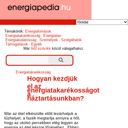
Témakörök:
Energiaforrások
Energiatakarékosság
Energiatan
Energiatudatosság
Személyek
Szolgáltatók
Támogatások
Egyéb
Már
642 szócikk
közül válogathatsz.
Energiatakarékosság
Hogyan kezdjük
el az
energiatakarékosságot
a
háztartásunkban?
Már az étel elkészülte előtt lezárhatjuk a
tűzhelyet, a fazék megtartja annyira a hőt,
hogy az utolsó percekben elég legyen az
energia az étel készre főzéséhez. Ehhez