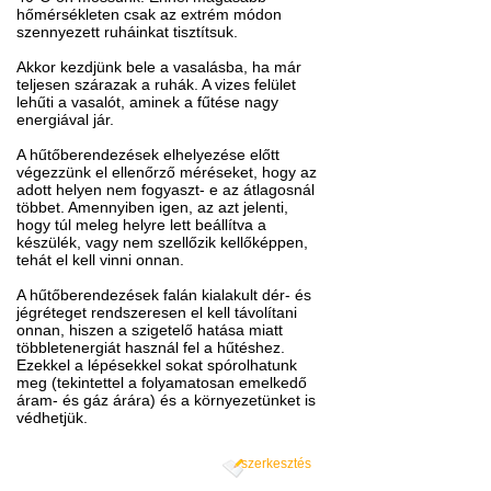
hőmérsékleten csak az extrém módon
szennyezett ruháinkat tisztítsuk.
Akkor kezdjünk bele a vasalásba, ha már
teljesen szárazak a ruhák. A vizes felület
lehűti a vasalót, aminek a fűtése nagy
energiával jár.
A hűtőberendezések elhelyezése előtt
végezzünk el ellenőrző méréseket, hogy az
adott helyen nem fogyaszt- e az átlagosnál
többet. Amennyiben igen, az azt jelenti,
hogy túl meleg helyre lett beállítva a
készülék, vagy nem szellőzik kellőképpen,
tehát el kell vinni onnan.
A hűtőberendezések falán kialakult dér- és
jégréteget rendszeresen el kell távolítani
onnan, hiszen a szigetelő hatása miatt
többletenergiát használ fel a hűtéshez.
Ezekkel a lépésekkel sokat spórolhatunk
meg (tekintettel a folyamatosan emelkedő
áram- és gáz árára) és a környezetünket is
védhetjük.
szerkesztés