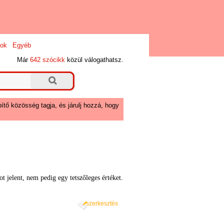
ok
Egyéb
Már
642 szócikk
közül válogathatsz.
ítő közösség tagja, és járulj hozzá, hogy
 jelent, nem pedig egy tetszőleges értéket.
szerkesztés