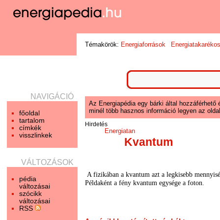
Témakörök:
Energiaforrások
Energiatakaréko
NAVIGÁCIÓ
Az Energiapédia egy bárki által hozzáférhető 
minél több hasznos információ legyen az oldal
főoldal
tartalom
Hirdetés
címkék
Energiatan
visszlinkek
Kvantum
VÁLTOZÁSOK
A fizikában a kvantum azt a legkisebb mennyiség
pédia
Példaként a fény kvantum egysége a foton.
változásai
szócikk
változásai
RSS