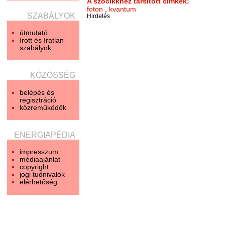
A szócikkhez társított címkék:
foton
,
kvantum
SZABÁLYOK
Hirdetés
útmutató
írott és íratlan
szabályok
KÖZÖSSÉG
belépés és
regisztráció
közreműködők
ENERGIAPÉDIA
impresszum
médiaajánlat
copyright
jogi tudnivalók
elérhetőség