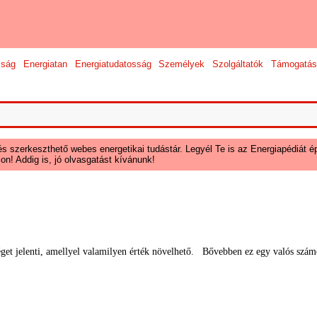
sság
Energiatan
Energiatudatosság
Személyek
Szolgáltatók
Támogatás
és szerkeszthető webes energetikai tudástár. Legyél Te is az Energiapédiát ép
on! Addig is, jó olvasgatást kívánunk!
et jelenti, amellyel valamilyen érték növelhető.
Bővebben ez egy valós számot