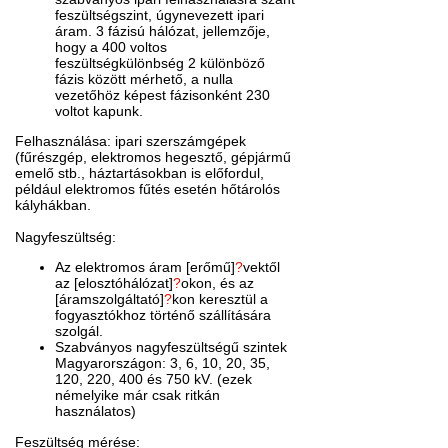
feszültségszint, úgynevezett ipari
áram. 3 fázisú hálózat, jellemzője,
hogy a 400 voltos
feszültségkülönbség 2 különböző
fázis között mérhető, a nulla
vezetőhöz képest fázisonként 230
voltot kapunk.
Felhasználása: ipari szerszámgépek
(fűrészgép, elektromos hegesztő, gépjármű
emelő stb., háztartásokban is előfordul,
például elektromos fűtés esetén hőtárolós
kályhákban.
Nagyfeszültség:
Az elektromos áram [erőmű]
?
vektől
az [elosztóhálózat]
?
okon, és az
[áramszolgáltató]
?
kon keresztül a
fogyasztókhoz történő szállítására
szolgál.
Szabványos nagyfeszültségű szintek
Magyarországon: 3, 6, 10, 20, 35,
120, 220, 400 és 750 kV. (ezek
némelyike már csak ritkán
használatos)
Feszültség mérése: