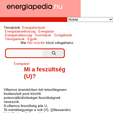
Témakörök:
Energiaforrások
Energiatakarékosság
Energiatan
Energiatudatosság
Személyek
Szolgáltatók
Támogatások
Egyéb
Már
642 szócikk
közül válogathatsz.
Energiatan
Mi a feszültség
(U)?
Villamos áramkörben két tetszőlegesen
kiválasztott pont közötti
potenciálkülönbséget feszültségnek
nevezzük.
A villamos feszültség jele U,
SI-mértékegysége a volt (V). ([Alessandro