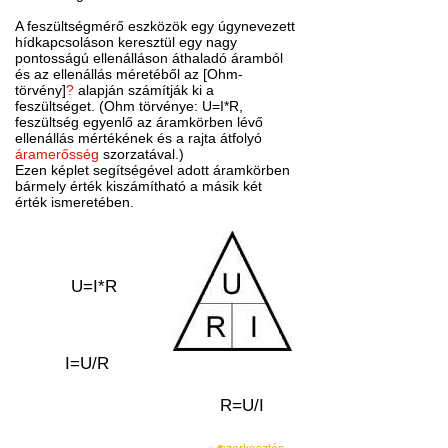
A feszültségmérő eszközök egy úgynevezett
hídkapcsoláson keresztül egy nagy
pontosságú ellenálláson áthaladó áramból
és az ellenállás méretéből az [Ohm-
törvény]
?
alapján számítják ki a
feszültséget. (Ohm törvénye: U=I*R,
feszültség egyenlő az áramkörben lévő
ellenállás mértékének és a rajta átfolyó
áramerősség
szorzatával.)
Ezen képlet segítségével adott áramkörben
bármely érték kiszámítható a másik két
érték ismeretében.
U=I*R
I=U/R
R=U/I