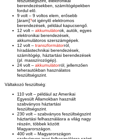
feszültségszint, elektronikai
berendezésekben, számítógépekben
fordul elő.
9 volt – 9 voltos elem, erősebb
[áram]
?
ot igénylő elektromos
berendezések, például kapucsengő.
12 volt –
akkumulátor
ok, autók, egyes
elektronikai berendezések,
akkumulátoros szerszámgépek.
12 volt –
transzformátor
ról,
híradástechnikai berendezések,
számítógép, háztartási berendezések
(pl. masszírozógép).
24 volt –
akkumulátor
ról, jellemzően
teherautókban használatos
feszültségszint.
Váltakozó feszültség:
110 volt – például az Amerikai
Egyesült Államokban használt
szabványos háztartási
feszültségszint.
230 volt – szabványos feszültségszint
háztartási felhasználásra a világ nagy
részén, többek között
Magyarországon.
400 volt – Magyarországon
szabványos ipari felhasználásra szánt