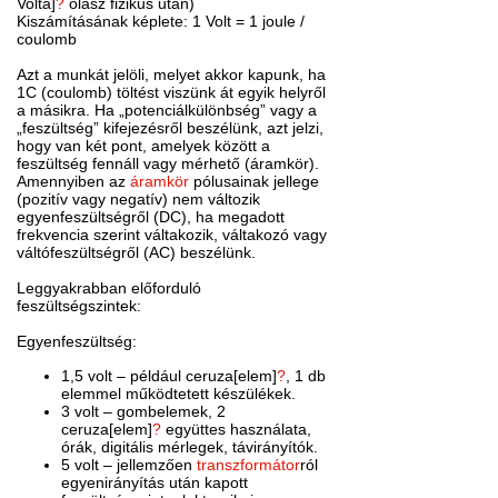
Volta]
?
olasz fizikus után)
Kiszámításának képlete: 1 Volt = 1 joule /
coulomb
Azt a munkát jelöli, melyet akkor kapunk, ha
1C (coulomb) töltést viszünk át egyik helyről
a másikra. Ha „potenciálkülönbség” vagy a
„feszültség” kifejezésről beszélünk, azt jelzi,
hogy van két pont, amelyek között a
feszültség fennáll vagy mérhető (áramkör).
Amennyiben az
áramkör
pólusainak jellege
(pozitív vagy negatív) nem változik
egyenfeszültségről (DC), ha megadott
frekvencia szerint váltakozik, váltakozó vagy
váltófeszültségről (AC) beszélünk.
Leggyakrabban előforduló
feszültségszintek:
Egyenfeszültség:
1,5 volt – például ceruza[elem]
?
, 1 db
elemmel működtetett készülékek.
3 volt – gombelemek, 2
ceruza[elem]
?
együttes használata,
órák, digitális mérlegek, távirányítók.
5 volt – jellemzően
transzformátor
ról
egyenirányítás után kapott