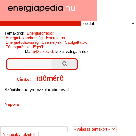
Témakörök:
Energiaforrások
Energiatakarékosság
Energiatan
Energiatudatosság
Személyek
Szolgáltatók
Támogatások
Egyéb
Már
642 szócikk
közül válogathatsz.
időmérő
Címke:
Szócikkek ugyanezzel a címkével:
Napóra