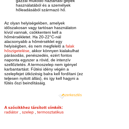
gázzal működő háztartási gépek
használatából és a személyek
hőleadásából származó hő.
Az olyan helyiségekben, amelyek
időszakosan vagy tartósan használaton
kívül vannak, csökkenteni kell a
hőmérsékletet. Ha 20-22°C-nál
alacsonyabb a hőmérséklet egy
helyiségben, és nem megfelelő a
falak
hőszigetelése
, akkor könnyen kialakulhat
párásodás, penészedés, ezért fontos
naponta egyszer a rövid, de intenzív
szellőztetés. A termoszelep nem igényel
karbantartást. Fűtési idény végén a
szelepfejet ütközésig balra kell fordítani (ez
teljesen nyitott állás), és így kell hagyni a
fűtés őszi beindításáig.
szerkesztés
A szócikkhez társított címkék:
radiátor
,
szelep
,
termosztatikus