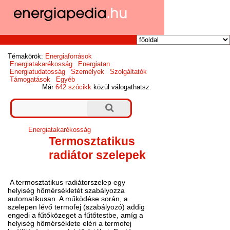
Témakörök:
Energiaforrások
Energiatakarékosság
Energiatan
Energiatudatosság
Személyek
Szolgáltatók
Támogatások
Egyéb
Már
642 szócikk
közül válogathatsz.
Energiatakarékosság
Termosztatikus
radiátor szelepek
A termosztatikus radiátorszelep egy
helyiség hőmérsékletét szabályozza
automatikusan. A működése során, a
szelepen lévő termofej (szabályozó) addig
engedi a fűtőközeget a fűtőtestbe, amíg a
helyiség hőmérséklete eléri a termofej