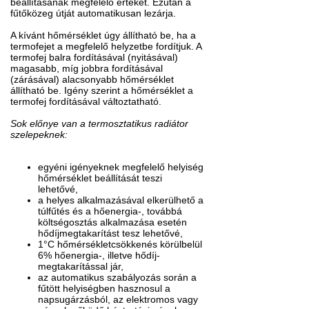
beállításának megfelelő értéket. Ezután a
fűtőközeg útját automatikusan lezárja.
A kívánt hőmérséklet úgy állítható be, ha a
termofejet a megfelelő helyzetbe fordítjuk. A
termofej balra fordításával (nyitásával)
magasabb, míg jobbra fordításával
(zárásával) alacsonyabb hőmérséklet
állítható be. Igény szerint a hőmérséklet a
termofej fordításával változtatható.
Sok előnye van a termosztatikus radiátor
szelepeknek:
egyéni igényeknek megfelelő helyiség
hőmérséklet beállítását teszi
lehetővé,
a helyes alkalmazásával elkerülhető a
túlfűtés és a hőenergia-, továbbá
költségosztás alkalmazása esetén
hődíjmegtakarítást tesz lehetővé,
1°C hőmérsékletcsökkenés körülbelül
6% hőenergia-, illetve hődíj-
megtakarítással jár,
az automatikus szabályozás során a
fűtött helyiségben hasznosul a
napsugárzásból, az elektromos vagy