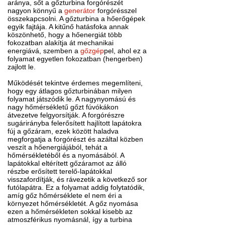
aránya, sőt a gőzturbina forgórészét
nagyon könnyű a
generátor
forgórésszel
összekapcsolni. A gőzturbina a hőerőgépek
egyik fajtája. A kitűnő hatásfoka annak
köszönhető, hogy a hőenergiát több
fokozatban alakítja át mechanikai
energiává, szemben a
gőzgép
pel, ahol ez a
folyamat egyetlen fokozatban (hengerben)
zajlott le.
Működését tekintve érdemes megemlíteni,
hogy egy átlagos gőzturbinában milyen
folyamat játszódik le. A nagynyomású és
nagy hőmérsékletű gőzt fúvókákon
átvezetve felgyorsítják. A forgórészre
sugárirányba felerősített hajlított lapátokra
fúj a gőzáram, ezek között haladva
megforgatja a forgórészt és azáltal közben
veszít a hőenergiájából, tehát a
hőmérsékletéből és a nyomásából. A
lapátokkal eltérített gőzáramot az álló
részbe erősített terelő-lapátokkal
visszafordítják, és rávezetik a következő sor
futólapátra. Ez a folyamat addig folytatódik,
amíg gőz hőmérséklete el nem éri a
környezet hőmérsékletét. A gőz nyomása
ezen a hőmérsékleten sokkal kisebb az
atmoszférikus nyomásnál, így a turbina