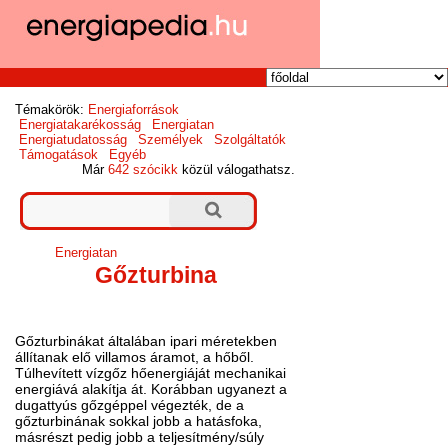
Témakörök:
Energiaforrások
Energiatakarékosság
Energiatan
Energiatudatosság
Személyek
Szolgáltatók
Támogatások
Egyéb
Már
642 szócikk
közül válogathatsz.
Energiatan
Gőzturbina
Gőzturbinákat általában ipari méretekben
állítanak elő villamos áramot, a hőből.
Túlhevített vízgőz hőenergiáját mechanikai
energiává alakítja át. Korábban ugyanezt a
dugattyús gőzgéppel végezték, de a
gőzturbinának sokkal jobb a hatásfoka,
másrészt pedig jobb a teljesítmény/súly