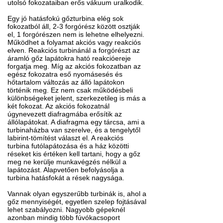
utolsó fokozataiban erős vákuum uralkodik.
Egy jó hatásfokú gőzturbina elég sok
fokozatból áll, 2-3 forgórész között osztják
el, 1 forgórészen nem is lehetne elhelyezni.
Működhet a folyamat akciós vagy reakciós
elven. Reakciós turbinánál a forgórészt az
áramló gőz lapátokra ható reakcióereje
forgatja meg. Míg az akciós fokozatban az
egész fokozatra eső nyomásesés és
hőtartalom változás az álló lapátokon
történik meg. Ez nem csak működésbeli
különbségeket jelent, szerkezetileg is más a
két fokozat. Az akciós fokozatnál
úgynevezett diafragmába erősítik az
állólapátokat. A diafragma egy tárcsa, ami a
turbinaházba van szerelve, és a tengelytől
labirint-tömítést választ el. A reakciós
turbina futólapátozása és a ház közötti
réseket kis értéken kell tartani, hogy a gőz
meg ne kerülje munkavégzés nélkül a
lapátozást. Alapvetően befolyásolja a
turbina hatásfokát a rések nagysága.
Vannak olyan egyszerűbb turbinák is, ahol a
gőz mennyiségét, egyetlen szelep fojtásával
lehet szabályozni. Nagyobb gépeknél
azonban mindig több fúvókacsoport