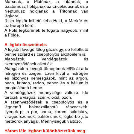
Marsnak, a Plútónak, a Titánnak, a
Szaturnusz holdjának az Enceladusnak és a
Neptunusz holdjának a Tritonnak van
légköre.
Ritka légkör lelhető fel a Hold, a Merkúr és
az Europé körül.
A Föld légkörének térfogata nagyobb, mint
a Földé.
A légkör összetétele:
A légköri levegő főleg gázelegy, de fellelhető
benne szilárd és cseppfolyós alkotóelem is.
Alapgázok, vendéggázok és
szennyeződések alkotják.
Alapgázok a levegő tömegének 99%-át adó
nitrogén és oxigén. Ezen kívül a hidrogén
és bizonyos nemesgázok, mint az argon,
neon, kripton, radon, xenon és a hélium is
megtalálható benne.
A vendéggázok mennyisége változó. Ide
tartozik a vízgőz, szén-dioxid, ózon.
A szennyeződések a cseppfolyós és a
légnemű halmazállapotú részecskék.
Ilyenek pl. a por, hamu, korom, sókristály,
virágporszemek, baktériumok, légkörbe jutó
meteorok anyagai. Mennyiségük változó.
Három féle légkört különböztetünk meg: