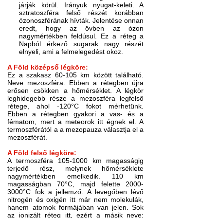
járják körül. Irányuk nyugat-keleti. A
sztratoszféra felső részét korábban
ózonoszférának hívták. Jelentése onnan
eredt, hogy az övben az ózon
nagymértékben feldúsul. Ez a réteg a
Napból érkező sugarak nagy részét
elnyeli, ami a felmelegedést okoz.
A Föld középső légköre:
Ez a szakasz 60-105 km között található.
Neve mezoszféra. Ebben a rétegben újra
erősen csökken a hőmérséklet. A légkör
leghidegebb része a mezoszféra legfelső
rétege, ahol -120°C fokot mérhetünk.
Ebben a rétegben gyakori a vas- és a
fématom, mert a meteorok itt égnek el. A
termoszférától a a mezopauza választja el a
mezoszférát.
A Föld felső légköre:
A termoszféra 105-1000 km magasságig
terjedő rész, melynek hőmérséklete
nagymértékben emelkedik. 110 km
magasságban 70°C, majd felette 2000-
3000°C fok a jellemző. A levegőben lévő
nitrogén és oxigén itt már nem molekulák,
hanem atomok formájában van jelen. Sok
az ionizált réteg itt, ezért a másik neve: