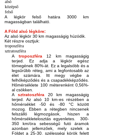
alsó
középső
felső
A légkör felső határa 3000 km
magasságban található.
A Föld alsó légköre:
Az alsó légkör 30 km magasságig húzódik.
Két részre osztjuk:
troposzféra
sztratoszféra
A
troposzféra
12 km magasságig
terjed. Ez adja a légkör egész
tömegének 80%-át. Ez a legalsóbb és a
legsűrűbb réteg, ami a legfontosabb az
élet számára. Itt megy végbe a
felhőképződés és a csapadékképződés.
Hőmérséklete 100 méterenként 0,56%-
al csökken.
A
sztratoszféra
20 km magasságig
terjed. Az alsó 10 km-es részében a
hőmérséklet -50 és -80 °C között
mozog. Ebben a rétegben nincsenek
felszálló légmozgások, hiszen a
hőmérsékletelosztás egyenletes.
300-
350 km/óra sebességű futó áramok
azonban jellemzőek, mely szelek a
Földet a 25-30. szélességi körök felett