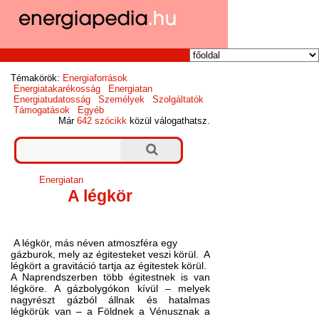
Témakörök:
Energiaforrások
Energiatakarékosság
Energiatan
Energiatudatosság
Személyek
Szolgáltatók
Támogatások
Egyéb
Már
642 szócikk
közül válogathatsz.
Energiatan
A légkör
A légkör, más néven atmoszféra egy
gázburok, mely az égitesteket veszi körül.
A
légkört a gravitáció tartja az égitestek körül.
A Naprendszerben több égitestnek is van
légköre. A gázbolygókon kívül – melyek
nagyrészt gázból állnak és hatalmas
légkörük van – a Földnek a Vénusznak a