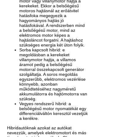
motor vagy villanymotor hajtja a
kerekeket. Ekkor a belsőégésű
motoros hajtásnál az erőátvitel
hatásfoka megegyezik a
hagyományos hajtás jó
hatásfokával. A rendszerben mind
a belsőégésű motor, mind az
elektromos motor képes a
hajtásláncot forgatni. A hajtáshoz
szükséges energia két úton folyik.
Sorba kapcsolt hibrid: e
megoldásban a kerekeket
villanymotor hajtja, a villamos
áramot pedig a belsőégésű
motorral összekapcsolt generátor
szolgáltatja. A soros megoldás
egyszerűbb, elektromos vezérlése
könnyebb, azonban
működtetéséhez nagyméretű
akkumulátorra és hajtómotorra van
szükség.
Vegyes rendszerű hibrid: a
belsőégésű motor nyomatékát egy
differenciálváltón keresztül vezetjük
a kerékre.
Hibridautóknak azokat az autókat
nevezzük, amelyek elektromotort és más