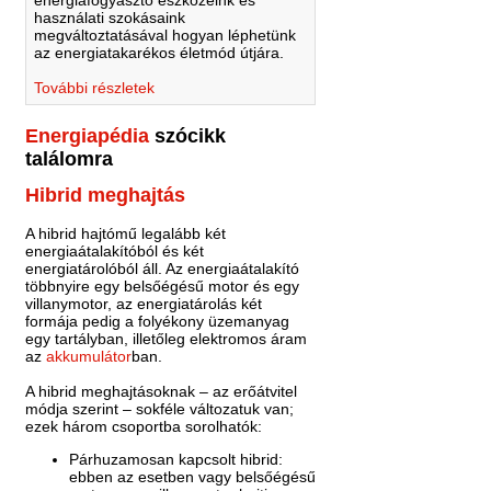
használati szokásaink
megváltoztatásával hogyan léphetünk
az energiatakarékos életmód útjára.
További részletek
Energiapédia
szócikk
találomra
Hibrid meghajtás
A hibrid hajtómű legalább két
energiaátalakítóból és két
energiatárolóból áll. Az energiaátalakító
többnyire egy belsőégésű motor és egy
villanymotor, az energiatárolás két
formája pedig a folyékony üzemanyag
egy tartályban, illetőleg elektromos áram
az
akkumulátor
ban.
A hibrid meghajtásoknak – az erőátvitel
módja szerint – sokféle változatuk van;
ezek három csoportba sorolhatók:
Párhuzamosan kapcsolt hibrid:
ebben az esetben vagy belsőégésű