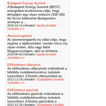
Budapest Energy Summit
A Budapest Energy Summit (BEST)
energetikai konferencia célja, hogy
létrejöjjön egy olyan exkluzív (300-400
fő) fórum kétévente Budapesten,
amelyen a ...
2016-10-10 | témakör:
Egyéb
|
további
részletek »»»
Atomenergiainfo
Az atomenergiainfo.hu oldal célja, hogy
segítse a tájékozódást, miután nincs ma
olyan ember, idős vagy fiatal
Magyarországon, akit ne érintene ...
2016-06-09 | témakör:
Egyéb
|
további
részletek »»»
Előfizetéses villanyóra
Az előfizetéses villanyórák működését a
feltöltős mobiltelefonokhoz tudnánk
hasonlítani. A fizetős villanyórákat az ...
2012-12-18 | témakör:
Szolgáltatók
|
további
részletek »»»
Előfizetéses gázórák
Az előfizetéses gázórák működését a
feltöltős mobiltelefonokhoz tudnánk
hasonlítani. A fizetős gázórákat a ...
2012-12-18 | témakör:
Szolgáltatók
|
további