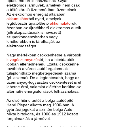
típusú motort is használnak. Olyan
elektromos járművek, amelyek nem csak
a töltéstároló üzemmódban üzemelnek.
Az elektromos energiát általában
akkumulátor
ból nyeri, amelyek
legtöbbször újratölthető
akkumulátor
ok.
Azonban az újratölthető elektromos autók
(ultrakapacitásnak is nevezett)
szuperkondenzátorban vagy
lendkerékben is tárolhatják az
elektromosságot.
Nagy mértékben csökkenhetne a városok
levegőszennyezés
ét, ha a hibridautók
jobban elterjednének. Ezáltal csökkenne
továbbá a városi autóforgalomnak
tulajdonítható megbetegedések száma
(pl. asztma). De a legfontosabb, hogy az
üzemanyag-fogyasztás csökkentését is el
lehetne érni, valamint előtérbe kerülne az
alternatív energiaforrások felhasználása.
Az első hibrid autót a belga autóépítő:
Henri Pieper alkotta meg 1900-ban. A
gyártási jogokat a szintén belga Auto-
Mixte birtokolta, és 1906 és 1912 között
forgalmazták a járművet.