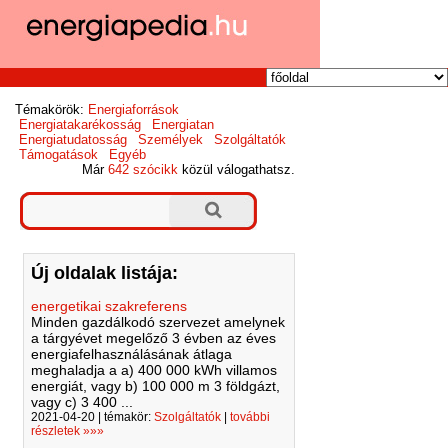
Témakörök:
Energiaforrások
Energiatakarékosság
Energiatan
Energiatudatosság
Személyek
Szolgáltatók
Támogatások
Egyéb
Már
642 szócikk
közül válogathatsz.
Új oldalak listája:
energetikai szakreferens
Minden gazdálkodó szervezet amelynek
a tárgyévet megelőző 3 évben az éves
energiafelhasználásának átlaga
meghaladja a a) 400 000 kWh villamos
energiát, vagy b) 100 000 m 3 földgázt,
vagy c) 3 400 ...
2021-04-20 | témakör:
Szolgáltatók
|
további
részletek »»»