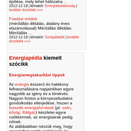
építése, mely lehet hálózatra ...
2012-12-18 | témakör:
Energiatudatosság
|
további részletek »»»
Fizetési módok
(mérőállás diktálás, átalány éves
elszámolással) Mérőállás diktálás:
Mérőállás ...
2012-12-18 | témakör:
Szolgáltatók
|
további
részletek »»»
Energiapédia
kiemelt
szócikk
Energiamegtakarítási tippek
Az
energia
ésszerű és hatékony
felhasználására napjainkban egyre
nagyobb az igény és a törekvés.
Nagyon fontos a környezettudatos
gondolkodás elterjedése, hiszen a
fosszilis energiaforrások
(
pl.
szén
,
kőolaj
,
földgáz
) készletei egyre
csökkennek, az energiaárak pedig
nőnek.
Az alábbiakban nézzük meg, hogy
energiafogyasztó eszközeink és