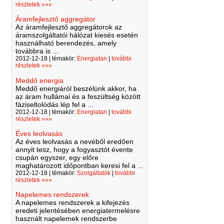
részletek »»»
Áramfejlesztő aggregátor
Az áramfejlesztő aggregátorok az
áramszolgáltatói hálózat kiesés esetén
használható berendezés, amely
továbbra is ...
2012-12-18 | témakör:
Energiatan
|
további
részletek »»»
Meddő energia
Meddő energiáról beszélünk akkor, ha
az áram hullámai és a feszültség között
fáziseltolódás lép fel a ...
2012-12-18 | témakör:
Energiatan
|
további
részletek »»»
Éves leolvasás
Az éves leolvasás a nevéből eredően
annyit tesz, hogy a fogyasztót évente
csupán egyszer, egy előre
maghatározott időpontban keresi fel a ...
2012-12-18 | témakör:
Szolgáltatók
|
további
részletek »»»
Napelemes rendszerek
A napelemes rendszerek a kifejezés
eredeti jelentésében energiatermelésre
használt napelemek rendszerbe