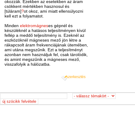
okozzák. Ezekben az esetekben az áram
csökkent mértékben hasznosul és
[túláram]
?
ot okoz, ami miatt ellensúlyozni
kell ezt a folyamatot.
Minden
elektromágnes
es gépnél és
készüléknél a hatásos teljesítményen kívül
fellép a meddő teljesítmény is. Ezeknél az
eszközöknél mágneses mező jön létre a
rákapcsolt áram frekvenciájának ütemében,
ami utána megszűnik. Ezt a teljesítményt
azonban nem használjuk fel, csak tárolódik,
és amint megszűnik a mágneses mező,
visszafolyik a hálózatba.
szerkesztés