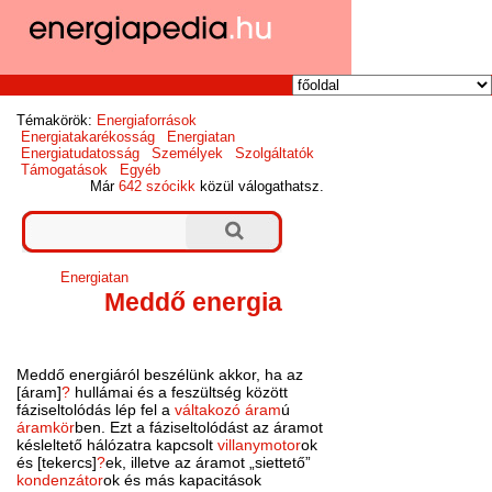
Témakörök:
Energiaforrások
Energiatakarékosság
Energiatan
Energiatudatosság
Személyek
Szolgáltatók
Támogatások
Egyéb
Már
642 szócikk
közül válogathatsz.
Energiatan
Meddő energia
Meddő energiáról beszélünk akkor, ha az
[áram]
?
hullámai és a feszültség között
fáziseltolódás lép fel a
váltakozó áram
ú
áramkör
ben. Ezt a fáziseltolódást az áramot
késleltető hálózatra kapcsolt
villanymotor
ok
és [tekercs]
?
ek, illetve az áramot „siettető”
kondenzátor
ok és más kapacitások