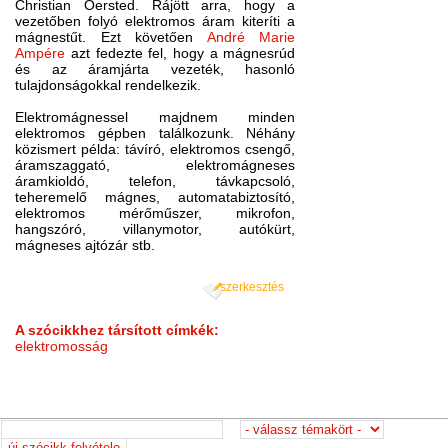
Christian Oersted. Rájött arra, hogy a
vezetőben folyó elektromos áram kiteríti a
mágnestűt. Ezt követően
André Marie
Ampére
azt fedezte fel, hogy a mágnesrúd
és az áramjárta vezeték, hasonló
tulajdonságokkal rendelkezik.
Elektromágnessel majdnem minden
elektromos gépben találkozunk. Néhány
közismert példa: távíró, elektromos csengő,
áramszaggató, elektromágneses
áramkioldó, telefon, távkapcsoló,
teheremelő mágnes, automatabiztosító,
elektromos mérőműszer, mikrofon,
hangszóró, villanymotor, autókürt,
mágneses ajtózár stb.
szerkesztés
A szócikkhez társított címkék:
elektromosság