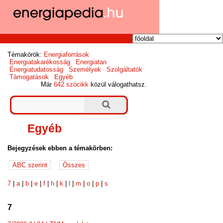
Témakörök:
Energiaforrások
Energiatakarékosság
Energiatan
Energiatudatosság
Személyek
Szolgáltatók
Támogatások
Egyéb
Már
642 szócikk
közül válogathatsz.
Egyéb
Bejegyzések ebben a témakörben:
7
|
a
|
b
|
e
|
f
|
h
|
k
|
l
|
m
|
o
|
p
|
s
7