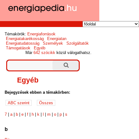
Témakörök:
Energiaforrások
Energiatakarékosság
Energiatan
Energiatudatosság
Személyek
Szolgáltatók
Támogatások
Egyéb
Már
642 szócikk
közül válogathatsz.
Egyéb
Bejegyzések ebben a témakörben:
7
|
a
|
b
|
e
|
f
|
h
|
k
|
l
|
m
|
o
|
p
|
s
b