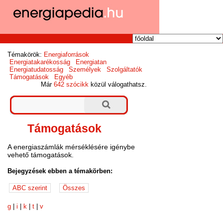
Témakörök:
Energiaforrások
Energiatakarékosság
Energiatan
Energiatudatosság
Személyek
Szolgáltatók
Támogatások
Egyéb
Már
642 szócikk
közül válogathatsz.
Támogatások
A energiaszámlák mérséklésére igénybe
vehető támogatások.
Bejegyzések ebben a témakörben:
g
|
i
|
k
|
t
|
v