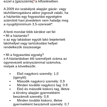
ezzel a [gázszámla]
?
a kifizetésében.
A 2009 évi szabályok alapján gázár- vagy
távhőtámogatásra akkor jogosult valaki, ha
a háztartás egy fogyasztási egységére
számított havi jövedelem nem haladja meg
a nyugdíjminimum 3,5-szeresét*.
A fenti mondat több kérdést vet fel:
• Mi a háztartás?
o az egy lakásban együtt lakó bejelentett
lakóhellyel vagy tartózkodási hellyel
rendelkezők összessége
• Mi a fogyasztási egység?
o A háztartásban élő személyek száma az
úgynevezett arányszámmal számolva,
melyek a következők:
Első nagykorú személy: 1,0
(igénylő)
Második nagykorú személy: 0,9
Minden további nagykorú tag: 0.8
Első és második kiskorú tag, illetve
a törvény alapján gyermekként
beszámolt személy: 0,8
Minden további kiskorú, illetve
gyermekként beszámolt személy: 0,7