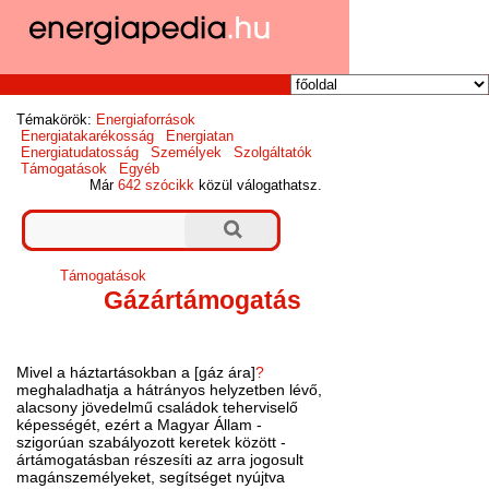
Témakörök:
Energiaforrások
Energiatakarékosság
Energiatan
Energiatudatosság
Személyek
Szolgáltatók
Támogatások
Egyéb
Már
642 szócikk
közül válogathatsz.
Támogatások
Gázártámogatás
Mivel a háztartásokban a [gáz ára]
?
meghaladhatja a hátrányos helyzetben lévő,
alacsony jövedelmű családok teherviselő
képességét, ezért a Magyar Állam -
szigorúan szabályozott keretek között -
ártámogatásban részesíti az arra jogosult
magánszemélyeket, segítséget nyújtva