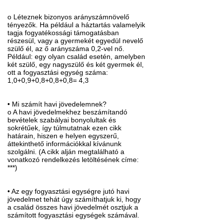
o Léteznek bizonyos arányszámnövelő
tényezők. Ha például a háztartás valamelyik
tagja fogyatékossági támogatásban
részesül, vagy a gyermekét egyedül nevelő
szülő él, az ő arányszáma 0,2-vel nő.
Például: egy olyan család esetén, amelyben
két szülő, egy nagyszülő és két gyermek él,
ott a fogyasztási egység száma:
1,0+0,9+0,8+0,8+0,8= 4,3
• Mi számít havi jövedelemnek?
o A havi jövedelmekhez beszámítandó
bevételek szabályai bonyolultak és
sokrétűek, így túlmutatnak ezen cikk
határain, hiszen e helyen egyszerű,
áttekinthető információkkal kívánunk
szolgálni. (A cikk alján megtalálható a
vonatkozó rendelkezés letöltésének címe:
***)
• Az egy fogyasztási egységre jutó havi
jövedelmet tehát úgy számíthatjuk ki, hogy
a család összes havi jövedelmét osztjuk a
számított fogyasztási egységek számával.