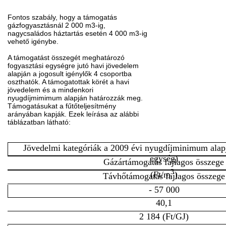
Fontos szabály, hogy a támogatás
gázfogyasztásnál 2 000 m3-ig,
nagycsaládos háztartás esetén 4 000 m3-ig
vehető igénybe.
A támogatást összegét meghatározó
fogyasztási egységre jutó havi jövedelem
alapján a jogosult igénylők 4 csoportba
oszthatók. A támogatottak körét a havi
jövedelem és a mindenkori
nyugdíjmimimum alapján határozzák meg.
Támogatásukat a fűtőteljesítmény
arányában kapják. Ezek leírása az alábbi
táblázatban látható:
Jövedelmi kategóriák a 2009 évi nyugdíjminimum alapj
egység)
Gázártámogatás fajlagos összege
3
(Ft/m
)
Távhőtámogatás fajlagos összege
- 57 000
40,1
2 184 (Ft/GJ)