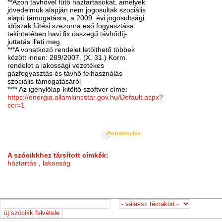
**Azon távhővel fűtő háztartásokat, amelyek
jövedelmük alapján nem jogosultak szociális
alapú támogatásra, a 2009. évi jogosultsági
időszak fűtési szezonra eső fogyasztása
tekintetében havi fix összegű távhődíj-
juttatás illeti meg.
***A vonatkozó rendelet letölthető többek
között innen: 289/2007. (X. 31.) Korm.
rendelet a lakossági vezetékes
gázfogyasztás és távhő felhasználás
szociális támogatásáról
**** Az igénylőlap-kitöltő szoftver címe:
https://energia.allamkincstar.gov.hu/Default.aspx?
ccr=1
szerkesztés
A szócikkhez társított címkék:
háztartás
,
lakosság