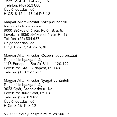
3525 Miskolc, Palóczy út 5.
Telefon: (46) 513 000
Ügyfélfogadási idő:
H-CS: 8-12 és 13-16 P:8-12
Magyar Államkincstár Közép-dunántúli
Regionális Igazgatóság
8000 Székesfehérvár, Petőfi S. u. 5.
Levélcím: 8050 Székesfehérvár, Pf. 17.
Telefon: (22) 534 637
Ügyfélfogadási idő:
H,K,Cs: 8-12, Sz: 8-15,30
Magyar Államkincstár Közép-magyarországi
Regionális Igazgatóság
1115 Budapest, Bartók Béla u. 120-122
Levélcím: 1431 Budapest, Pf. 148.
Telefon: (1) 371-99-47
Magyar Államkincstár Nyugat-dunántúli
Regionális Igazgatóság
9023 Győr, Szabolcska u. 1/a.
Levélcím: 9002 Győr, Pf. 131.
Telefon: (96) 319 623
Ügyfélfogadási idő:
H-Cs: 8-15, P: 8-12
*A 2009. évi nyugdíjminimum 28 500 Ft