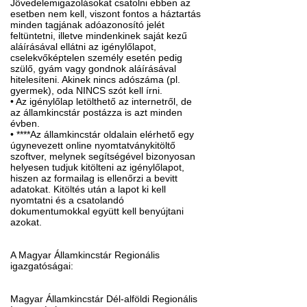
Jövedelemigazolásokat csatolni ebben az
esetben nem kell, viszont fontos a háztartás
minden tagjának adóazonosító jelét
feltüntetni, illetve mindenkinek saját kezű
aláírásával ellátni az igénylőlapot,
cselekvőképtelen személy esetén pedig
szülő, gyám vagy gondnok aláírásával
hitelesíteni. Akinek nincs adószáma (pl.
gyermek), oda NINCS szót kell írni.
• Az igénylőlap letölthető az internetről, de
az államkincstár postázza is azt minden
évben.
• ****Az államkincstár oldalain elérhető egy
úgynevezett online nyomtatványkitöltő
szoftver, melynek segítségével bizonyosan
helyesen tudjuk kitölteni az igénylőlapot,
hiszen az formailag is ellenőrzi a bevitt
adatokat. Kitöltés után a lapot ki kell
nyomtatni és a csatolandó
dokumentumokkal együtt kell benyújtani
azokat.
A Magyar Államkincstár Regionális
igazgatóságai:
Magyar Államkincstár Dél-alföldi Regionális