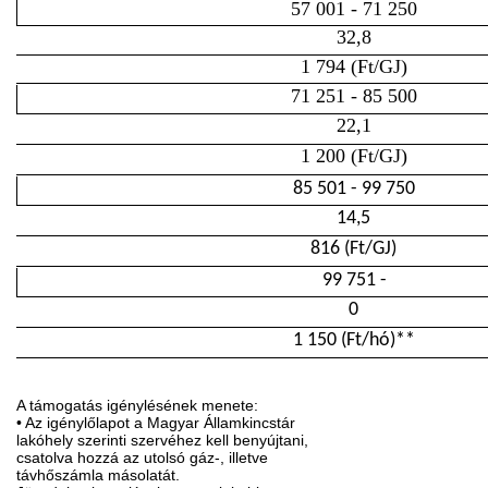
57 001 - 71 250
32,8
1 794 (Ft/GJ)
71 251 - 85 500
22,1
1 200 (Ft/GJ)
85 501 - 99 750
14,5
816 (Ft/GJ)
99 751 -
0
1 150 (Ft/hó)**
A támogatás igénylésének menete:
• Az igénylőlapot a Magyar Államkincstár
lakóhely szerinti szervéhez kell benyújtani,
csatolva hozzá az utolsó gáz-, illetve
távhőszámla másolatát.