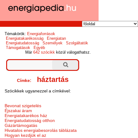
Témakörök:
Energiaforrások
Energiatakarékosság
Energiatan
Energiatudatosság
Személyek
Szolgáltatók
Támogatások
Egyéb
Már
642 szócikk
közül válogathatsz.
háztartás
Címke:
Szócikkek ugyanezzel a címkével:
Bevonat szigetelés
Éjszakai áram
Energiatakarékos ház
Energiatudatosság otthon
Gázártámogatás
Hivatalos energiabesorolás táblázata
Hogyan kezdjük el az