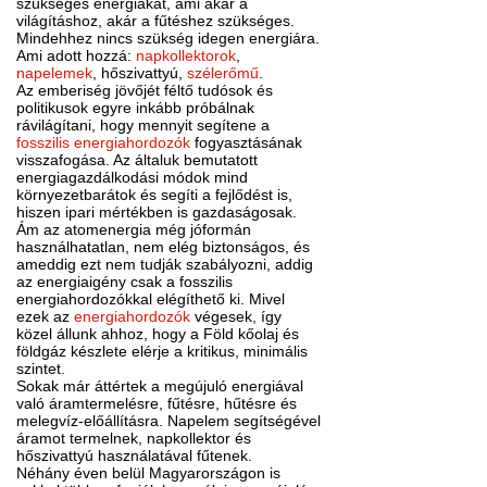
szükséges energiákat, ami akár a
világításhoz, akár a fűtéshez szükséges.
Mindehhez nincs szükség idegen energiára.
Ami adott hozzá:
napkollektorok
,
napelemek
, hőszivattyú,
szélerőmű
.
Az emberiség jövőjét féltő tudósok és
politikusok egyre inkább próbálnak
rávilágítani, hogy mennyit segítene a
fosszilis energiahordozók
fogyasztásának
visszafogása. Az általuk bemutatott
energiagazdálkodási módok mind
környezetbarátok és segíti a fejlődést is,
hiszen ipari mértékben is gazdaságosak.
Ám az atomenergia még jóformán
használhatatlan, nem elég biztonságos, és
ameddig ezt nem tudják szabályozni, addig
az energiaigény csak a fosszilis
energiahordozókkal elégíthető ki. Mivel
ezek az
energiahordozók
végesek, így
közel állunk ahhoz, hogy a Föld kőolaj és
földgáz készlete elérje a kritikus, minimális
szintet.
Sokak már áttértek a megújuló energiával
való áramtermelésre, fűtésre, hűtésre és
melegvíz-előállításra. Napelem segítségével
áramot termelnek, napkollektor és
hőszivattyú használatával fűtenek.
Néhány éven belül Magyarországon is