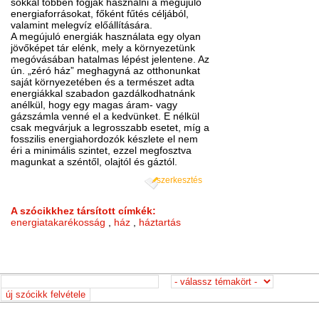
sokkal többen fogják használni a megújuló
energiaforrásokat, főként fűtés céljából,
valamint melegvíz előállítására.
A megújuló energiák használata egy olyan
jövőképet tár elénk, mely a környezetünk
megóvásában hatalmas lépést jelentene. Az
ún. „zéró ház” meghagyná az otthonunkat
saját környezetében és a természet adta
energiákkal szabadon gazdálkodhatnánk
anélkül, hogy egy magas áram- vagy
gázszámla venné el a kedvünket. E nélkül
csak megvárjuk a legrosszabb esetet, míg a
fosszilis energiahordozók készlete el nem
éri a minimális szintet, ezzel megfosztva
magunkat a széntől, olajtól és gáztól.
szerkesztés
A szócikkhez társított címkék:
energiatakarékosság
,
ház
,
háztartás