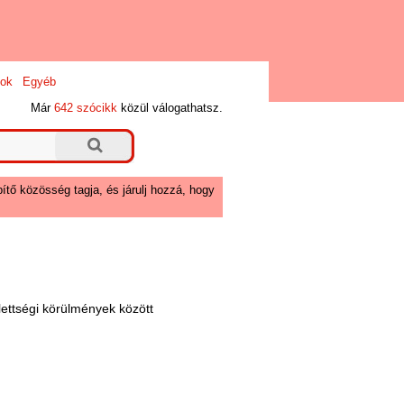
ok
Egyéb
Már
642 szócikk
közül válogathatsz.
ítő közösség tagja, és járulj hozzá, hogy
lettségi körülmények között