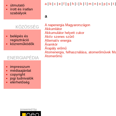
a
|
b
|
c
|
e
|
f
|
g
|
h
|
i
|
k
|
l
|
m
|
n
|
o
|
p
|
s
|
t
útmutató
írott és íratlan
szabályok
a
A napenergia Magyarországon
KÖZÖSSÉG
Akkumlátor
Akkumulátor helyett cukor
belépés és
Aktív szenes szűrő
regisztráció
Alternatív energia
közreműködők
Áramkör
Árapály erőmű
Atomenergia, felhasználása, atomerőművek Ma
Atomerőmű
ENERGIAPÉDIA
impresszum
médiaajánlat
copyright
jogi tudnivalók
elérhetőség
powered by