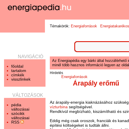
Témakörök:
Energiaforrások
Energiatakaréko
NAVIGÁCIÓ
Az Energiapédia egy bárki által hozzáférhető 
minél több hasznos információ legyen az oldal
főoldal
tartalom
Hirdetés
címkék
Energiaforrások
visszlinkek
Árapály erőmű
VÁLTOZÁSOK
Az árapály-energia kiaknázásához szükség v
pédia
vízturbina
segítségével.
változásai
Rendkívül megbízható, kiszámítható és szi
szócikk
változásai
Eddig még csak oroszok, franciák és kanada
RSS
építési költségeket is tudták állni.