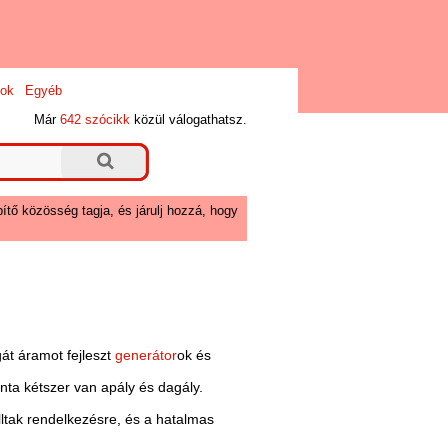
ok
Egyéb
Már
642 szócikk
közül válogathatsz.
ítő közösség tagja, és járulj hozzá, hogy
át áramot fejleszt
generátor
ok és
ta kétszer van apály és dagály.
lltak rendelkezésre, és a hatalmas