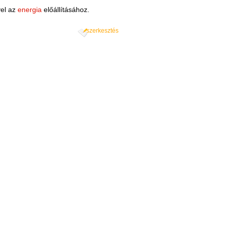
vel az
energia
előállításához.
szerkesztés