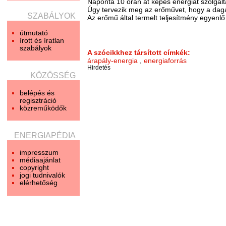
Naponta 10 órán át képes energiát szolgálta
Úgy tervezik meg az erőművet, hogy a dagál
SZABÁLYOK
Az erőmű által termelt teljesítmény egyenlő
útmutató
írott és íratlan
szabályok
A szócikkhez társított címkék:
árapály-energia
,
energiaforrás
Hirdetés
KÖZÖSSÉG
belépés és
regisztráció
közreműködők
ENERGIAPÉDIA
impresszum
médiaajánlat
copyright
jogi tudnivalók
elérhetőség