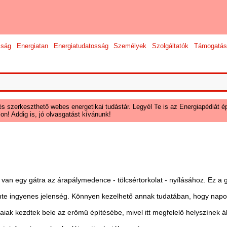
sság
Energiatan
Energiatudatosság
Személyek
Szolgáltatók
Támogatás
és szerkeszthető webes energetikai tudástár. Legyél Te is az Energiapédiát ép
on! Addig is, jó olvasgatást kívánunk!
an egy gátra az árapálymedence - tölcsértorkolat - nyílásához. Ez a g
nte ingyenes jelenség. Könnyen kezelhető annak tudatában, hogy napon
iak kezdtek bele az erőmű építésébe, mivel itt megfelelő helyszínek á