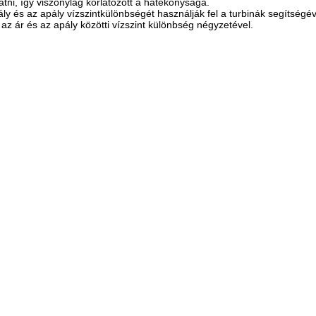
tni, így viszonylag korlátozott a hatékonysága.
y és az apály vízszintkülönbségét használják fel a turbinák segítségé
 az ár és az apály közötti vízszint különbség négyzetével.