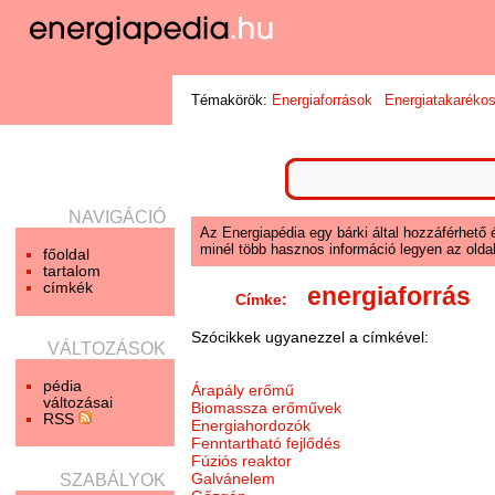
Témakörök:
Energiaforrások
Energiatakaréko
NAVIGÁCIÓ
Az Energiapédia egy bárki által hozzáférhető 
minél több hasznos információ legyen az oldal
főoldal
tartalom
címkék
energiaforrás
Címke:
Szócikkek ugyanezzel a címkével:
VÁLTOZÁSOK
pédia
Árapály erőmű
változásai
Biomassza erőművek
RSS
Energiahordozók
Fenntartható fejlődés
Fúziós reaktor
Galvánelem
SZABÁLYOK