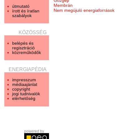
Gőzgép
Membrán
útmutató
Nem megújuló energiaforrások
írott és íratlan
szabályok
KÖZÖSSÉG
belépés és
regisztráció
közreműködők
ENERGIAPÉDIA
impresszum
médiaajánlat
copyright
jogi tudnivalók
elérhetőség
powered by