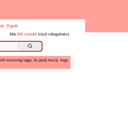
ok
Egyéb
Már
642 szócikk
közül válogathatsz.
ítő közösség tagja, és járulj hozzá, hogy