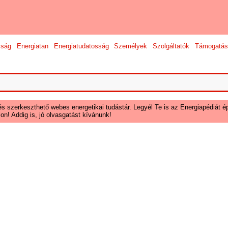
sság
Energiatan
Energiatudatosság
Személyek
Szolgáltatók
Támogatás
és szerkeszthető webes energetikai tudástár. Legyél Te is az Energiapédiát ép
on! Addig is, jó olvasgatást kívánunk!