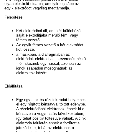
olyan elektrolit oldatba, amelyik legalább az
egyik elektródot vegyileg megtámadja.
Felépítése
Két elektródból áll, ami két különböző,
saját elektrolitjába merülő fém, vagy
fémes vezető:
Az egyik fémes vezető a két elektródot
köti össze,
a másikban, a diafragmában az
elektródok elektrolitjai – keveredés nélkül
– érintkeznek egymással, azonban az
ionok szabadon mozoghatnak az
elektrolitok között.
Előállítása
Egy-egy cink és rézelektródát helyeznek
el egy hígított kénsavval töltött edénybe.
A rézelektródából elektronok lépnek ki a
kénsavba a vegyi hatás következtében,
így tehát pozitív töltésűvé válnak. A cink
elektróda felületén ennek a fordítottja
játszódik le, tehát az elektronok a