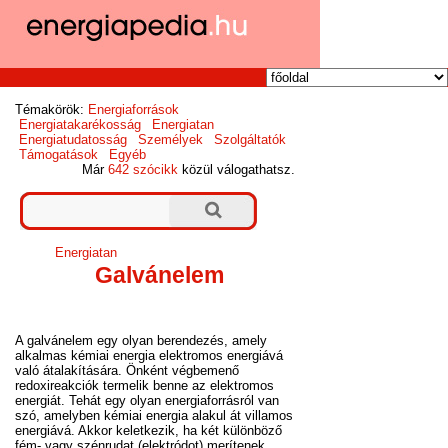
Témakörök:
Energiaforrások
Energiatakarékosság
Energiatan
Energiatudatosság
Személyek
Szolgáltatók
Támogatások
Egyéb
Már
642 szócikk
közül válogathatsz.
Energiatan
Galvánelem
A galvánelem egy olyan berendezés, amely
alkalmas kémiai energia elektromos energiává
való átalakítására. Önként végbemenő
redoxireakciók termelik benne az elektromos
energiát. Tehát egy olyan energiaforrásról van
szó, amelyben kémiai energia alakul át villamos
energiává. Akkor keletkezik, ha két különböző
fém- vagy szénrudat (elektródot) merítenek