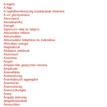
A légkör
A Nap
A napfolttevékenység kutatásának története
A víz gőznyomása
Abszorpció
Aerodinamika
Aerogél
Agresszív talaj és talajvíz
Akkumlátor töltése
Akkumulátor
Akkumulátor felépítése és működése
Aktiválási energia
Alaphálózat
Általános jelölések
Alumínium
Ammónia
Amper
Ampére-féle gerjesztési törvény
Amplitudó
Áramellátás
Áramerősség
Áramfejlesztő aggregátor
Áramforrás
Áramsűrűség
Áramszükséglet
Arany
Árapály jelenség
átlaghőmérséklet
Atmoszféra