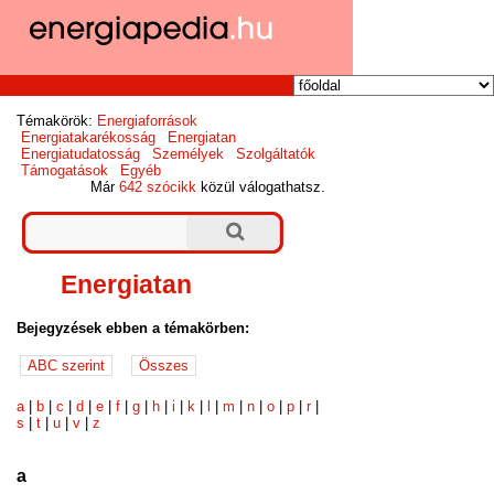
Témakörök:
Energiaforrások
Energiatakarékosság
Energiatan
Energiatudatosság
Személyek
Szolgáltatók
Támogatások
Egyéb
Már
642 szócikk
közül válogathatsz.
Energiatan
Bejegyzések ebben a témakörben:
a
|
b
|
c
|
d
|
e
|
f
|
g
|
h
|
i
|
k
|
l
|
m
|
n
|
o
|
p
|
r
|
s
|
t
|
u
|
v
|
z
a