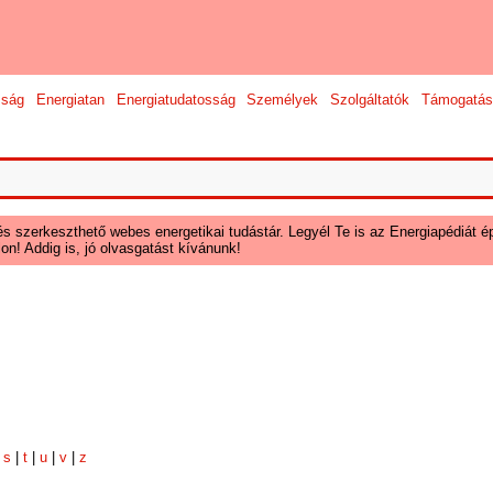
sság
Energiatan
Energiatudatosság
Személyek
Szolgáltatók
Támogatás
és szerkeszthető webes energetikai tudástár. Legyél Te is az Energiapédiát ép
on! Addig is, jó olvasgatást kívánunk!
|
s
|
t
|
u
|
v
|
z