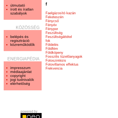
f
útmutató
írott és íratlan
szabályok
Faelgázosító kazán
Feketeszén
Fénycső
Fényév
KÖZÖSSÉG
Fénypor
Feszültség
belépés és
Feszültségáttétel
regisztráció
fok
közreműködők
Földelés
Földfém
Földköpeny
Fosszilis tüzelőanyagok
ENERGIAPÉDIA
Fotoszintézis
Fotovillamos effektus
impresszum
Frekvencia
médiaajánlat
copyright
jogi tudnivalók
elérhetőség
powered by