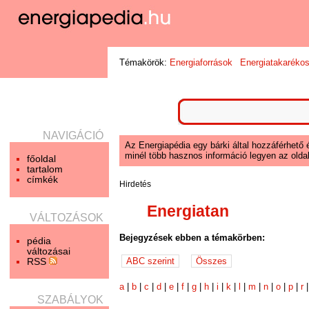
Témakörök:
Energiaforrások
Energiatakaréko
NAVIGÁCIÓ
Az Energiapédia egy bárki által hozzáférhető 
minél több hasznos információ legyen az oldal
főoldal
tartalom
címkék
Hirdetés
Energiatan
VÁLTOZÁSOK
Bejegyzések ebben a témakörben:
pédia
változásai
RSS
a
|
b
|
c
|
d
|
e
|
f
|
g
|
h
|
i
|
k
|
l
|
m
|
n
|
o
|
p
|
r
SZABÁLYOK