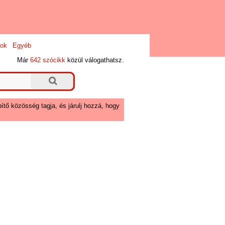
ok
Egyéb
Már
642 szócikk
közül válogathatsz.
ítő közösség tagja, és járulj hozzá, hogy