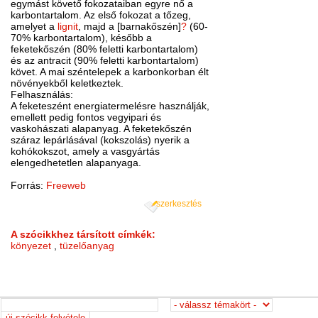
egymást követő fokozataiban egyre nő a
karbontartalom. Az első fokozat a tőzeg,
amelyet a
lignit
, majd a [barnakőszén]
?
(60-
70% karbontartalom), később a
feketekőszén (80% feletti karbontartalom)
és az antracit (90% feletti karbontartalom)
követ. A mai széntelepek a karbonkorban élt
növényekből keletkeztek.
Felhasználás:
A feketeszént energiatermelésre használják,
emellett pedig fontos vegyipari és
vaskohászati alapanyag. A feketekőszén
száraz lepárlásával (kokszolás) nyerik a
kohókokszot, amely a vasgyártás
elengedhetetlen alapanyaga.
Forrás:
Freeweb
szerkesztés
A szócikkhez társított címkék:
könyezet
,
tüzelőanyag