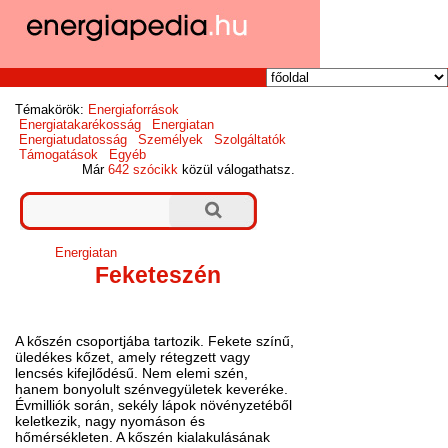
Témakörök:
Energiaforrások
Energiatakarékosság
Energiatan
Energiatudatosság
Személyek
Szolgáltatók
Támogatások
Egyéb
Már
642 szócikk
közül válogathatsz.
Energiatan
Feketeszén
A kőszén csoportjába tartozik. Fekete színű,
üledékes kőzet, amely rétegzett vagy
lencsés kifejlődésű. Nem elemi szén,
hanem bonyolult szénvegyületek keveréke.
Évmilliók során, sekély lápok növényzetéből
keletkezik, nagy nyomáson és
hőmérsékleten. A kőszén kialakulásának