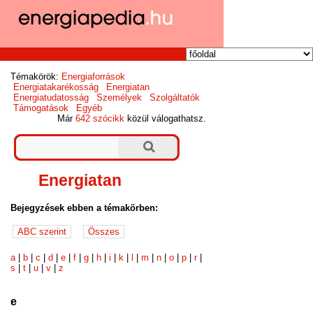
Témakörök:
Energiaforrások
Energiatakarékosság
Energiatan
Energiatudatosság
Személyek
Szolgáltatók
Támogatások
Egyéb
Már
642 szócikk
közül válogathatsz.
Energiatan
Bejegyzések ebben a témakörben:
a
|
b
|
c
|
d
|
e
|
f
|
g
|
h
|
i
|
k
|
l
|
m
|
n
|
o
|
p
|
r
|
s
|
t
|
u
|
v
|
z
e