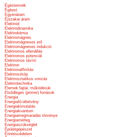
Égéstermék
Égitest
Egyenáram
Éjszakai áram
Elektród
Elektrodinamika
Elektrokémia
Elektromágnes
Elektromágneses erő
Elektromágneses indukció
Elektromos ellenállás
Elektromos potenciál
Elektromos távíró
Elektron
Elektronaffinítás
Elektroszkóp
Elektrosztatikus vonzás
Elektrotechnika
Elemek fajtái, működésük
Elsődleges (primer) források
Energia
Energiafű-ültetvény
Energiakimutatás
Energiakvantum
Energiamegmaradás törvénye
Energiamérleg
Energiaszükséglet
Épületgépészet
Érintésvédelem