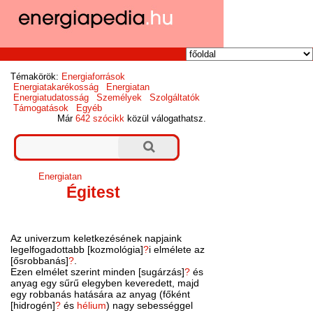
Témakörök:
Energiaforrások
Energiatakarékosság
Energiatan
Energiatudatosság
Személyek
Szolgáltatók
Támogatások
Egyéb
Már
642 szócikk
közül válogathatsz.
Energiatan
Égitest
Az univerzum keletkezésének napjaink
legelfogadottabb [kozmológia]
?
i elmélete az
[ősrobbanás]
?
.
Ezen elmélet szerint minden [sugárzás]
?
és
anyag egy sűrű elegyben keveredett, majd
egy robbanás hatására az anyag (főként
[hidrogén]
?
és
hélium
) nagy sebességgel