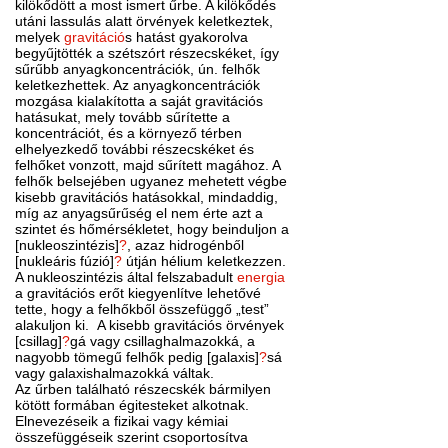
kilökődött a most ismert űrbe. A kilökődés
utáni lassulás alatt örvények keletkeztek,
melyek
gravitáció
s hatást gyakorolva
begyűjtötték a szétszórt részecskéket, így
sűrűbb anyagkoncentrációk, ún. felhők
keletkezhettek. Az anyagkoncentrációk
mozgása kialakította a saját gravitációs
hatásukat, mely tovább sűrítette a
koncentrációt, és a környező térben
elhelyezkedő további részecskéket és
felhőket vonzott, majd sűrített magához. A
felhők belsejében ugyanez mehetett végbe
kisebb gravitációs hatásokkal, mindaddig,
míg az anyagsűrűség el nem érte azt a
szintet és hőmérsékletet, hogy beinduljon a
[nukleoszintézis]
?
, azaz hidrogénből
[nukleáris fúzió]
?
útján hélium keletkezzen.
A nukleoszintézis által felszabadult
energia
a gravitációs erőt kiegyenlítve lehetővé
tette, hogy a felhőkből összefüggő „test”
alakuljon ki. A kisebb gravitációs örvények
[csillag]
?
gá vagy csillaghalmazokká, a
nagyobb tömegű felhők pedig [galaxis]
?
sá
vagy galaxishalmazokká váltak.
Az űrben található részecskék bármilyen
kötött formában égitesteket alkotnak.
Elnevezéseik a fizikai vagy kémiai
összefüggéseik szerint csoportosítva