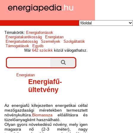
Témakörök:
Energiaforrások
Energiatakarékosság
Energiatan
Energiatudatosság
Személyek
Szolgáltatók
Támogatások
Egyéb
Már
642 szócikk
közül válogathatsz.
Energiatan
Energiafű-
ültetvény
Az energiafű kifejezetten energetikai céllal
mezőgazdasági méretekben termesztett
növénykultúra.
Biomassza
előállításra és
tüzelőanyagként használható.
Olyan gyors növekedésű növény, mely igen
magasra nő (2-3 méter), nagy