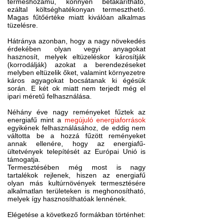
terméshozamú, könnyen betakarítható,
ezáltal költséghatékonyan termeszthető.
Magas fűtőértéke miatt kiválóan alkalmas
tüzelésre.
Hátránya azonban, hogy a nagy növekedés
érdekében olyan vegyi anyagokat
hasznosít, melyek eltüzeléskor károsítják
(korrodálják) azokat a berendezéseket
melyben eltüzelik őket, valamint környezetre
káros agyagokat bocsátanak ki égésük
során. E két ok miatt nem terjedt még el
ipari méretű felhasználása.
Néhány éve nagy reményeket fűztek az
energiafű mint a
megújuló energiaforrások
egyikének felhasználásához, de eddig nem
váltotta be a hozzá fűzött reményeket
annak ellenére, hogy az energiafű-
ültetvények telepítését az Európai Unió is
támogatja.
Termesztésében még most is nagy
tartalékok rejlenek, hiszen az energiafű
olyan más kultúrnövények termesztésére
alkalmatlan területeken is meghonosítható,
melyek így hasznosíthatóak lennének.
Elégetése a következő formákban történhet: