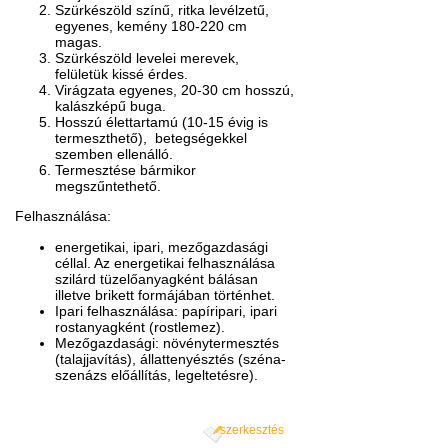
Szürkészöld színű, ritka levélzetű,
egyenes, kemény 180-220 cm
magas.
Szürkészöld levelei merevek,
felületük kissé érdes.
Virágzata egyenes, 20-30 cm hosszú,
kalászképű buga.
Hosszú élettartamú (10-15 évig is
termeszthető), betegségekkel
szemben ellenálló.
Termesztése bármikor
megszűntethető.
Felhasználása:
energetikai, ipari, mezőgazdasági
céllal. Az energetikai felhasználása
szilárd tüzelőanyagként bálásan
illetve brikett formájában történhet.
Ipari felhasználása: papíripari, ipari
rostanyagként (rostlemez).
Mezőgazdasági: növénytermesztés
(talajjavítás), állattenyésztés (széna-
szenázs előállítás, legeltetésre).
szerkesztés