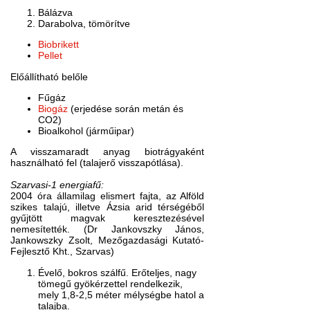
Bálázva
Darabolva, tömörítve
Biobrikett
Pellet
Előállítható belőle
Fűgáz
Biogáz
(erjedése során metán és
CO2)
Bioalkohol (járműipar)
A visszamaradt anyag biotrágyaként
használható fel (talajerő visszapótlása).
Szarvasi-1 energiafű:
2004 óra államilag elismert fajta, az Alföld
szikes talajú, illetve Ázsia arid térségéből
gyűjtött magvak keresztezésével
nemesítették. (Dr Jankovszky János,
Jankowszky Zsolt, Mezőgazdasági Kutató-
Fejlesztő Kht., Szarvas)
Évelő, bokros szálfű. Erőteljes, nagy
tömegű gyökérzettel rendelkezik,
mely 1,8-2,5 méter mélységbe hatol a
talajba.