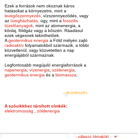
Ezek a források nem okoznak káros
hatásokat a környezetre, mint a
levegőszennyezés
, vízszennyeződés, vagy
az
üvegházhatás
, úgy, mint a
fosszilis
tüzelőanyagok
, mint az atomenergia, a
kőolaj, földgáz vagy a kőszén. Ráadásul
ezek végesnek tekinthetőek.
A
geotermikus energia
a Föld mélyén zajló
radioaktív
folyamatokból származik, a többi
közvetlenül, vagy közvetetten a nap
energiájából származnak.
Legfontosabb megújuló energiaforrások a
napenergia
,
vízenergia
,
szélenergia
,
geotermikus energia
és a
biomassza
.
szerkesztés
A szócikkhez társított címkék:
elektromosság
,
zöldenergia