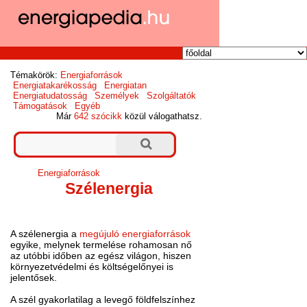
Témakörök:
Energiaforrások
Energiatakarékosság
Energiatan
Energiatudatosság
Személyek
Szolgáltatók
Támogatások
Egyéb
Már
642 szócikk
közül válogathatsz.
Energiaforrások
Szélenergia
A szélenergia a
megújuló energiaforrások
egyike, melynek termelése rohamosan nő
az utóbbi időben az egész világon, hiszen
környezetvédelmi és költségelőnyei is
jelentősek.
A szél gyakorlatilag a levegő földfelszínhez