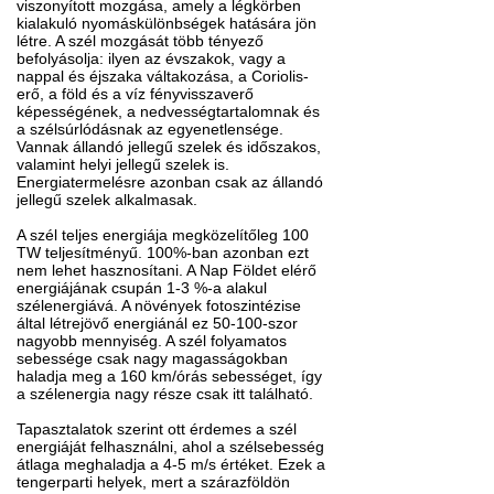
viszonyított mozgása, amely a légkörben
kialakuló nyomáskülönbségek hatására jön
létre. A szél mozgását több tényező
befolyásolja: ilyen az évszakok, vagy a
nappal és éjszaka váltakozása, a Coriolis-
erő, a föld és a víz fényvisszaverő
képességének, a nedvességtartalomnak és
a szélsúrlódásnak az egyenetlensége.
Vannak állandó jellegű szelek és időszakos,
valamint helyi jellegű szelek is.
Energiatermelésre azonban csak az állandó
jellegű szelek alkalmasak.
A szél teljes energiája megközelítőleg 100
TW teljesítményű. 100%-ban azonban ezt
nem lehet hasznosítani. A Nap Földet elérő
energiájának csupán 1-3 %-a alakul
szélenergiává. A növények fotoszintézise
által létrejövő energiánál ez 50-100-szor
nagyobb mennyiség. A szél folyamatos
sebessége csak nagy magasságokban
haladja meg a 160 km/órás sebességet, így
a szélenergia nagy része csak itt található.
Tapasztalatok szerint ott érdemes a szél
energiáját felhasználni, ahol a szélsebesség
átlaga meghaladja a 4-5 m/s értéket. Ezek a
tengerparti helyek, mert a szárazföldön