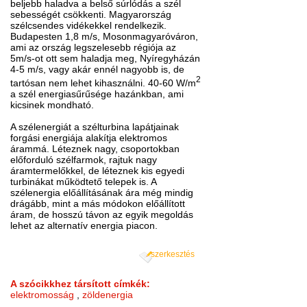
beljebb haladva a belső súrlódás a szél
sebességét csökkenti. Magyarország
szélcsendes vidékekkel rendelkezik.
Budapesten 1,8 m/s, Mosonmagyaróváron,
ami az ország legszelesebb régiója az
5m/s-ot ott sem haladja meg, Nyíregyházán
4-5 m/s, vagy akár ennél nagyobb is, de
2
tartósan nem lehet kihasználni. 40-60 W/m
a szél energiasűrűsége hazánkban, ami
kicsinek mondható.
A szélenergiát a szélturbina lapátjainak
forgási energiája alakítja elektromos
árammá. Léteznek nagy, csoportokban
előforduló szélfarmok, rajtuk nagy
áramtermelőkkel, de léteznek kis egyedi
turbinákat működtető telepek is. A
szélenergia előállításának ára még mindig
drágább, mint a más módokon előállított
áram, de hosszú távon az egyik megoldás
lehet az alternatív energia piacon.
szerkesztés
A szócikkhez társított címkék:
elektromosság
,
zöldenergia