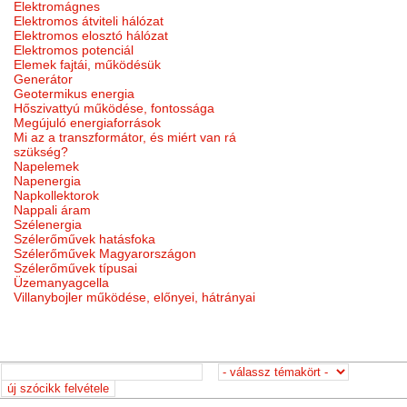
Elektromágnes
Elektromos átviteli hálózat
Elektromos elosztó hálózat
Elektromos potenciál
Elemek fajtái, működésük
Generátor
Geotermikus energia
Hőszivattyú működése, fontossága
Megújuló energiaforrások
Mi az a transzformátor, és miért van rá
szükség?
Napelemek
Napenergia
Napkollektorok
Nappali áram
Szélenergia
Szélerőművek hatásfoka
Szélerőművek Magyarországon
Szélerőművek típusai
Üzemanyagcella
Villanybojler működése, előnyei, hátrányai