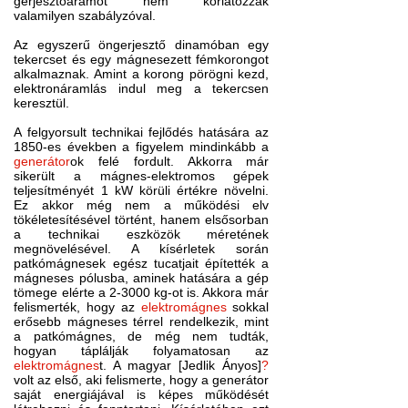
gerjesztőáramot nem korlátozzák
valamilyen szabályzóval.
Az egyszerű öngerjesztő dinamóban egy
tekercset és egy mágnesezett fémkorongot
alkalmaznak. Amint a korong pörögni kezd,
elektronáramlás indul meg a tekercsen
keresztül.
A felgyorsult technikai fejlődés hatására az
1850-es években a figyelem mindinkább a
generátor
ok felé fordult. Akkorra már
sikerült a mágnes-elektromos gépek
teljesítményét 1 kW körüli értékre növelni.
Ez akkor még nem a működési elv
tökéletesítésével történt, hanem elsősorban
a technikai eszközök méretének
megnövelésével. A kísérletek során
patkómágnesek egész tucatjait építették a
mágneses pólusba, aminek hatására a gép
tömege elérte a 2-3000 kg-ot is. Akkora már
felismerték, hogy az
elektromágnes
sokkal
erősebb mágneses térrel rendelkezik, mint
a patkómágnes, de még nem tudták,
hogyan táplálják folyamatosan az
elektromágnes
t. A magyar [Jedlik Ányos]
?
volt az első, aki felismerte, hogy a generátor
saját energiájával is képes működését