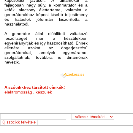
kapcsolást javasolt.‎ A dinamókat a
fajlagosan nagy súly, a kommutátor és a
kefék alacsony élettartama, valamint a
generátorokhoz képest kisebb teljesítmény
és hatásfok jóformán kiszorította a
használatból.
A generátor által előállított váltakozó
feszültséget már a készülékben
egyenirányítják és így hasznosítható. Ennek
ellenére azokat az öngerjesztésű
generátorokat, amelyek egyenáramot
szolgáltatnak, továbbra is dinamónak
nevezik.
szerkesztés
A szócikkhez társított címkék:
elektromosság
,
készülék