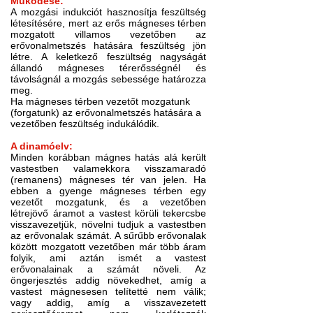
Működése:
A mozgási indukciót hasznosítja feszültség
létesítésére, mert az erős mágneses térben
mozgatott villamos vezetőben az
erővonalmetszés hatására feszültség jön
létre. A keletkező feszültség nagyságát
állandó mágneses térerősségnél és
távolságnál a mozgás sebessége határozza
meg.
Ha mágneses térben vezetőt mozgatunk
(forgatunk) az erővonalmetszés hatására a
vezetőben feszültség indukálódik.
A dinamóelv:
Minden korábban mágnes hatás alá került
vastestben valamekkora visszamaradó
(remanens) mágneses tér van jelen. Ha
ebben a gyenge mágneses térben egy
vezetőt mozgatunk, és a vezetőben
létrejövő áramot a vastest körüli tekercsbe
visszavezetjük, növelni tudjuk a vastestben
az erővonalak számát. A sűrűbb erővonalak
között mozgatott vezetőben már több áram
folyik, ami aztán ismét a vastest
erővonalainak a számát növeli. Az
öngerjesztés addig növekedhet, amíg a
vastest mágnesesen telítetté nem válik;
vagy addig, amíg a visszavezetett