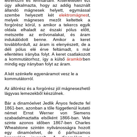
létrehozni és fenntartani. Kísérletében ezt
úgy alkalmazta, hogy az addig használt
állandó mágnesek helyett, egymással
szembe helyezett két
elektromágnes
t,
melyek mágneses mezőt keltettek a
forgórész körül, s amikor a tekercs egyik
oldala elhaladt az északi pólus előtt,
metszette az erővonalakat, és áram
indukálódott benne. Amikor a keret
továbbfordult, az áram is elenyészett, de a
déli pólus elé érve feltámadt, s már
ellentétes irányba folyt. A keret csatlakozott
a kommutátorhoz, így a külső
áramkör
ben
mindig egy irányban folyt az áram.
A két szénkefe egyenáramot vesz le a
kommutátorról.
Az állórész és a forgórész jól mágnesezhető
lágyvas lemezekből készülnek.
Bár a dinamóelvet Jedlik Ányos fedezte fel
1861-ben, azonban a tőle függetlenül kutató
német Ernst Werner von Siemens
szabadalmaztatta elsőként 1866-ban. Vele
szinte azonos időben 1867-ben Charles
Wheatstone szintén nyilvánosságra hozott
egy dinamóelvet, de ő ‎párhuzamos