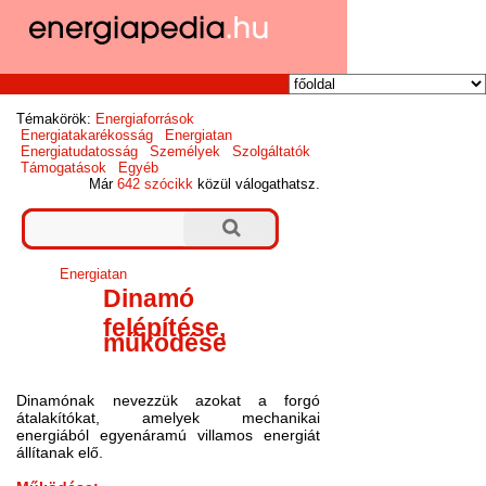
Témakörök:
Energiaforrások
Energiatakarékosság
Energiatan
Energiatudatosság
Személyek
Szolgáltatók
Támogatások
Egyéb
Már
642 szócikk
közül válogathatsz.
Energiatan
Dinamó
felépítése,
működése
Dinamónak nevezzük azokat a forgó
átalakítókat, amelyek mechanikai
energiából egyenáramú villamos energiát
állítanak elő.