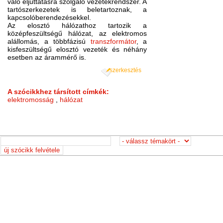
való eljuttatásra szolgáló vezetékrendszer. A
tartószerkezetek is beletartoznak, a
kapcsolóberendezésekkel.
Az elosztó hálózathoz tartozik a
középfeszültségű hálózat, az elektromos
alállomás, a többfázisú
transzformátor
, a
kisfeszültségű elosztó vezeték és néhány
esetben az árammérő is.
szerkesztés
A szócikkhez társított címkék:
elektromosság
,
hálózat