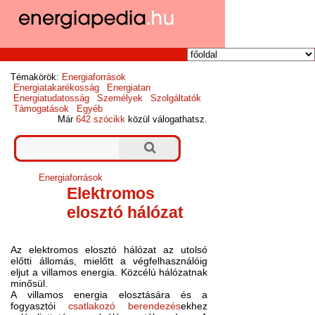
Témakörök:
Energiaforrások
Energiatakarékosság
Energiatan
Energiatudatosság
Személyek
Szolgáltatók
Támogatások
Egyéb
Már
642 szócikk
közül válogathatsz.
Energiaforrások
Elektromos
elosztó hálózat
Az elektromos elosztó hálózat az utolsó
előtti állomás, mielőtt a végfelhasználóig
eljut a villamos energia. Közcélú hálózatnak
minősül.
A villamos energia elosztására és a
fogyasztói
csatlakozó berendezés
ekhez