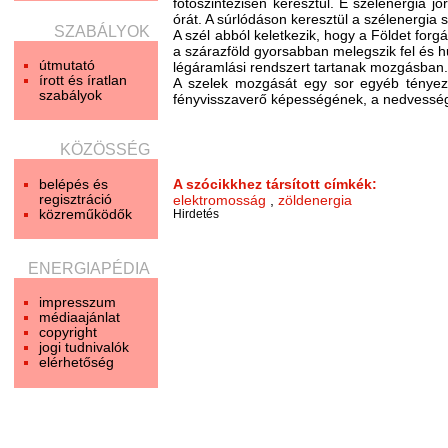
fotoszintézisen keresztül. E szélenergia 
órát. A súrlódáson keresztül a szélenergia 
SZABÁLYOK
A szél abból keletkezik, hogy a Földet forg
a szárazföld gyorsabban melegszik fel és hű
útmutató
légáramlási rendszert tartanak mozgásban
írott és íratlan
A szelek mozgását egy sor egyéb tényező 
szabályok
fényvisszaverő képességének, a nedvesség
KÖZÖSSÉG
belépés és
A szócikkhez társított címkék:
regisztráció
elektromosság
,
zöldenergia
közreműködők
Hirdetés
ENERGIAPÉDIA
impresszum
médiaajánlat
copyright
jogi tudnivalók
elérhetőség