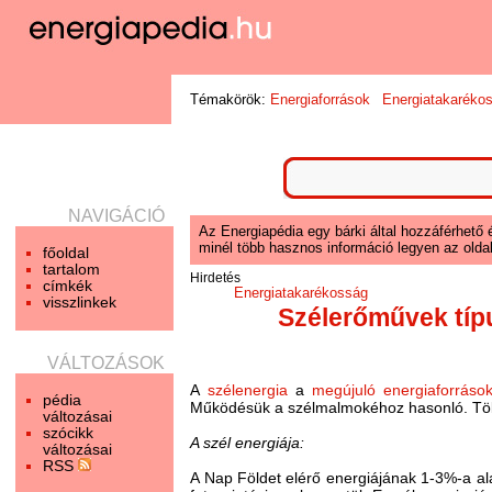
Témakörök:
Energiaforrások
Energiatakaréko
NAVIGÁCIÓ
Az Energiapédia egy bárki által hozzáférhető 
minél több hasznos információ legyen az oldal
főoldal
tartalom
Hirdetés
címkék
Energiatakarékosság
visszlinkek
Szélerőművek típ
VÁLTOZÁSOK
A
szélenergia
a
megújuló energiaforráso
pédia
Működésük a szélmalmokéhoz hasonló. Több
változásai
szócikk
A szél energiája:
változásai
RSS
A Nap Földet elérő energiájának 1-3%-a al