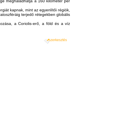
ége meghaladhatja a 160 kilométer per
giát kapnak, mint az egyenlítői régiók,
ratoszféráig terjedő rétegekben globális
zása, a Coriolis-erő, a föld és a víz
szerkesztés