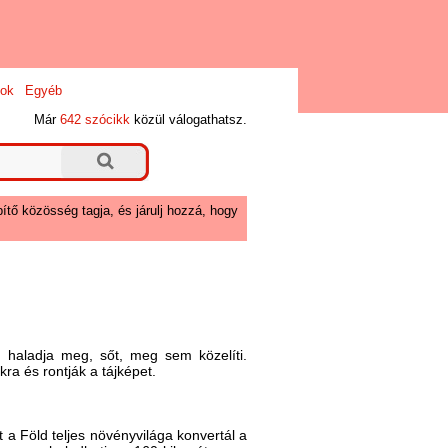
ok
Egyéb
Már
642 szócikk
közül válogathatsz.
ítő közösség tagja, és járulj hozzá, hogy
 haladja meg, sőt, meg sem közelíti.
a és rontják a tájképet.
a Föld teljes növényvilága konvertál a