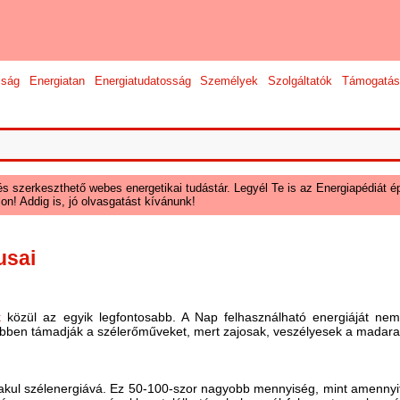
sság
Energiatan
Energiatudatosság
Személyek
Szolgáltatók
Támogatás
és szerkeszthető webes energetikai tudástár. Legyél Te is az Energiapédiát ép
on! Addig is, jó olvasgatást kívánunk!
usai
k
közül az egyik legfontosabb. A Nap felhasználható energiáját nem
en támadják a szélerőműveket, mert zajosak, veszélyesek a madarakr
akul szélenergiává. Ez 50-100-szor nagyobb mennyiség, mint amennyit 