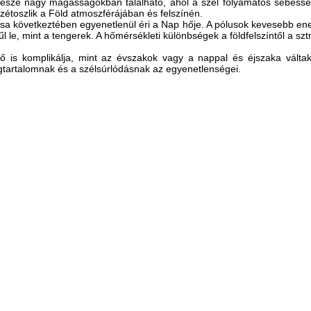
jórésze nagy magasságokban található, ahol a szél folyamatos sebess
szétoszlik a Föld atmoszférájában és felszínén.
ása következtében egyenetlenül éri a Nap hője. A pólusok kevesebb ener
l le, mint a tengerek. A hőmérsékleti különbségek a földfelszíntől a szt
.
is komplikálja, mint az évszakok vagy a nappal és éjszaka váltako
tartalomnak és a szélsúrlódásnak az egyenetlenségei.