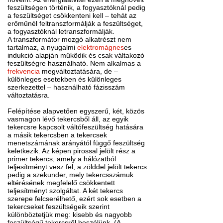
feszültségen történik, a fogyasztóknál pedig
a feszültséget csökkenteni kell – tehát az
erőműnél feltranszformálják a feszültséget,
a fogyasztóknál letranszformálják.
A transzformátor mozgó alkatrészt nem
tartalmaz, a nyugalmi
elektromágnes
es
indukció alapján működik és csak váltakozó
feszültségre használható. Nem alkalmas a
frekvencia
megváltoztatására, de –
különleges esetekben és különleges
szerkezettel – használható fázisszám
változtatásra.
Felépítése alapvetően egyszerű, két, közös
vasmagon lévő tekercsből áll, az egyik
tekercsre kapcsolt váltófeszültség hatására
a másik tekercsben a tekercsek
menetszámának arányától függő feszültség
keletkezik. Az képen pirossal jelölt rész a
primer tekercs, amely a hálózatból
teljesítményt vesz fel, a zölddel jelölt tekercs
pedig a szekunder, mely tekercsszámuk
eltérésének megfelelő csökkentett
teljesítményt szolgáltat. A két tekercs
szerepe felcserélhető, ezért sok esetben a
tekercseket feszültségeik szerint
különböztetjük meg: kisebb és nagyobb
feszültségű tekercsről beszélünk. (A