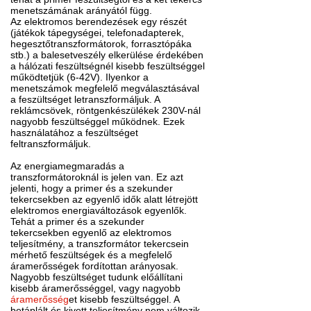
menetszámának arányától függ.
Az elektromos berendezések egy részét
(játékok tápegységei, telefonadapterek,
hegesztőtranszformátorok, forrasztópáka
stb.) a balesetveszély elkerülése érdekében
a hálózati feszültségnél kisebb feszültséggel
működtetjük (6-42V). Ilyenkor a
menetszámok megfelelő megválasztásával
a feszültséget letranszformáljuk. A
reklámcsövek, röntgenkészülékek 230V-nál
nagyobb feszültséggel működnek. Ezek
használatához a feszültséget
feltranszformáljuk.
Az energiamegmaradás a
transzformátoroknál is jelen van. Ez azt
jelenti, hogy a primer és a szekunder
tekercsekben az egyenlő idők alatt létrejött
elektromos energiaváltozások egyenlők.
Tehát a primer és a szekunder
tekercsekben egyenlő az elektromos
teljesítmény, a transzformátor tekercsein
mérhető feszültségek és a megfelelő
áramerősségek fordítottan arányosak.
Nagyobb feszültséget tudunk előállítani
kisebb áramerősséggel, vagy nagyobb
áramerősség
et kisebb feszültséggel. A
betáplált és kivett teljesítmény nem változik.