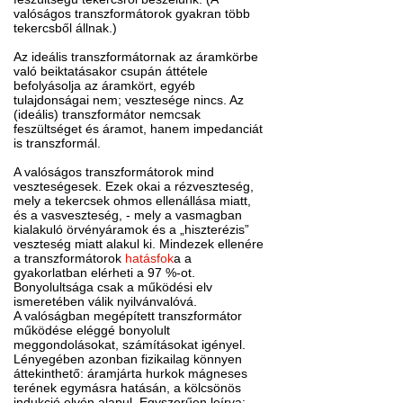
valóságos transzformátorok gyakran több
tekercsből állnak.)
Az ideális transzformátornak az áramkörbe
való beiktatásakor csupán áttétele
befolyásolja az áramkört, egyéb
tulajdonságai nem; vesztesége nincs. Az
(ideális) transzformátor nemcsak
feszültséget és áramot, hanem impedanciát
is transzformál.
A valóságos transzformátorok mind
veszteségesek. Ezek okai a rézveszteség,
mely a tekercsek ohmos ellenállása miatt,
és a vasveszteség, - mely a vasmagban
kialakuló örvényáramok és a „hiszterézis”
veszteség miatt alakul ki. Mindezek ellenére
a transzformátorok
hatásfok
a a
gyakorlatban elérheti a 97 %-ot.
Bonyolultsága csak a működési elv
ismeretében válik nyilvánvalóvá.
A valóságban megépített transzformátor
működése eléggé bonyolult
meggondolásokat, számításokat igényel.
Lényegében azonban fizikailag könnyen
áttekinthető: áramjárta hurkok mágneses
terének egymásra hatásán, a kölcsönös
indukció elvén alapul. Egyszerűen leírva: