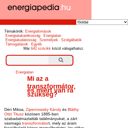
Témakörök:
Energiaforrások
Energiatakarékosság
Energiatan
Energiatudatosság
Személyek
Szolgáltatók
Támogatások
Egyéb
Már
642 szócikk
közül válogathatsz.
Energiatan
Mi az a
transzformátor,
és miért van rá
szükség?
Déri Miksa,
Zipernowsky Károly
és
Bláthy
Ottó Titusz
közösen 1885-ben
szabadalmaztatták találmányukat, a zárt
vasmagú
transzformátor
t, mely az áram
feszültségét képes megváltoztatni, így oldva