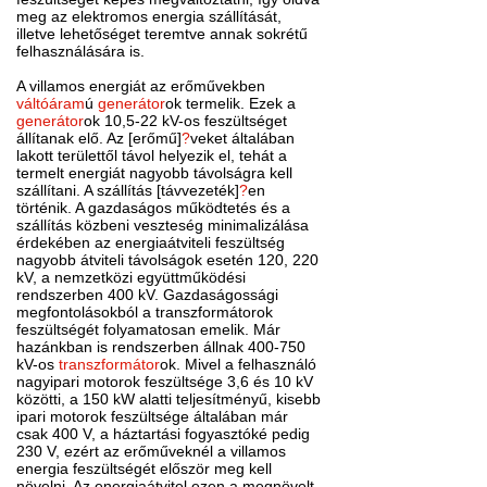
meg az elektromos energia szállítását,
illetve lehetőséget teremtve annak sokrétű
felhasználására is.
A villamos energiát az erőművekben
váltóáram
ú
generátor
ok termelik. Ezek a
generátor
ok 10,5-22 kV-os feszültséget
állítanak elő. Az [erőmű]
?
veket általában
lakott területtől távol helyezik el, tehát a
termelt energiát nagyobb távolságra kell
szállítani. A szállítás [távvezeték]
?
en
történik. A gazdaságos működtetés és a
szállítás közbeni veszteség minimalizálása
érdekében az energiaátviteli feszültség
nagyobb átviteli távolságok esetén 120, 220
kV, a nemzetközi együttműködési
rendszerben 400 kV. Gazdaságossági
megfontolásokból a transzformátorok
feszültségét folyamatosan emelik. Már
hazánkban is rendszerben állnak 400-750
kV-os
transzformátor
ok. Mivel a felhasználó
nagyipari motorok feszültsége 3,6 és 10 kV
közötti, a 150 kW alatti teljesítményű, kisebb
ipari motorok feszültsége általában már
csak 400 V, a háztartási fogyasztóké pedig
230 V, ezért az erőműveknél a villamos
energia feszültségét először meg kell
növelni. Az energiaátvitel ezen a megnövelt