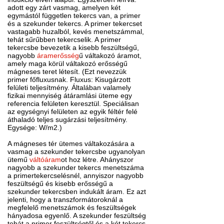
adott egy zárt vasmag, amelyen két
egymástól független tekercs van, a primer
és a szekunder tekercs. A primer tekercset
vastagabb huzalból, kevés menetszámmal,
tehát sűrűbben tekercselik. A primer
tekercsbe bevezetik a kisebb feszültségű,
nagyobb
áramerősség
ű váltakozó áramot,
amely maga körül váltakozó erősségű
mágneses teret létesít. (Ezt nevezzük
primer főfluxusnak. Fluxus: Kisugárzott
felületi teljesítmény. Általában valamely
fizikai mennyiség átáramlási üteme egy
referencia felületen keresztül. Speciálisan
az egységnyi felületen az egyik féltér felé
áthaladó teljes sugárzási teljesítmény.
Egysége: W/m2.)
A mágneses tér ütemes váltakozására a
vasmag a szekunder tekercsbe ugyanolyan
ütemű
váltóáram
ot hoz létre. Ahányszor
nagyobb a szekunder tekercs menetszáma
a primertekercselésnél, annyiszor nagyobb
feszültségű és kisebb erősségű a
szekunder tekercsben indukált áram. Ez azt
jelenti, hogy a transzformátoroknál a
megfelelő menetszámok és feszültségek
hányadosa egyenlő. A szekunder feszültség
tehát a primer feszültségtől és a két tekercs