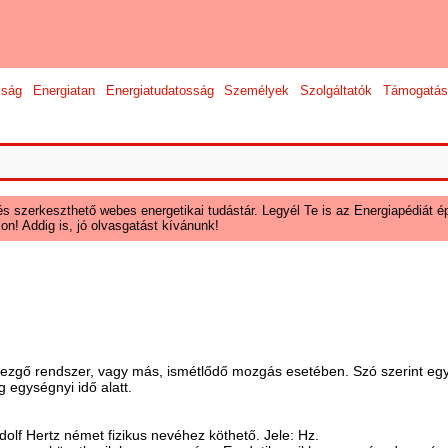
sság
Energiatan
Energiatudatosság
Személyek
Szolgáltatók
Támogatás
és szerkeszthető webes energetikai tudástár. Legyél Te is az Energiapédiát ép
on! Addig is, jó olvasgatást kívánunk!
ezgő rendszer, vagy más, ismétlődő mozgás esetében. Szó szerint egy i
egységnyi idő alatt.
olf Hertz német fizikus nevéhez köthető. Jele: Hz.