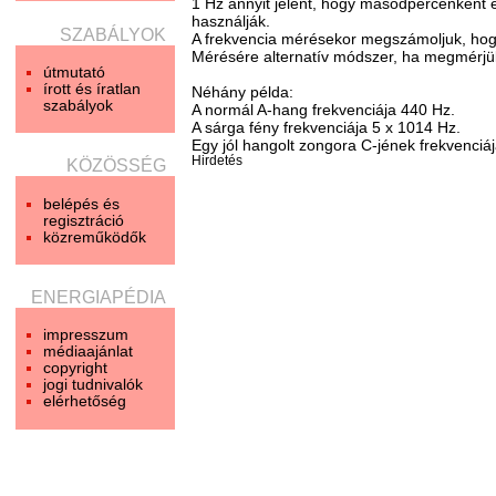
1 Hz annyit jelent, hogy másodpercenként 
használják.
SZABÁLYOK
A frekvencia mérésekor megszámoljuk, hogy 
Mérésére alternatív módszer, ha megmérjük 
útmutató
írott és íratlan
Néhány példa:
szabályok
A normál A-hang frekvenciája 440 Hz.
A sárga fény frekvenciája 5 x 1014 Hz.
Egy jól hangolt zongora C-jének frekvenciá
Hirdetés
KÖZÖSSÉG
belépés és
regisztráció
közreműködők
ENERGIAPÉDIA
impresszum
médiaajánlat
copyright
jogi tudnivalók
elérhetőség