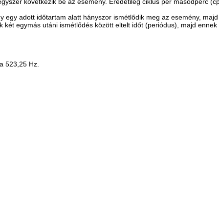
egyszer következik be az esemény. Eredetileg ciklus per másodperc (cp
egy adott időtartam alatt hányszor ismétlődik meg az esemény, majd el
két egymás utáni ismétlődés között eltelt időt (periódus), majd ennek 
ja 523,25 Hz.