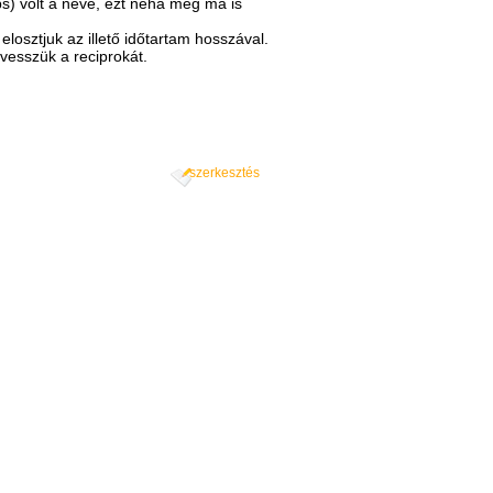
s) volt a neve, ezt néha még ma is
osztjuk az illető időtartam hosszával.
vesszük a reciprokát.
szerkesztés