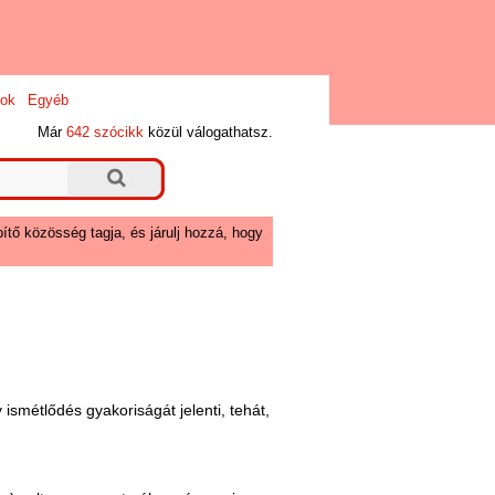
ok
Egyéb
Már
642 szócikk
közül válogathatsz.
ítő közösség tagja, és járulj hozzá, hogy
smétlődés gyakoriságát jelenti, tehát,