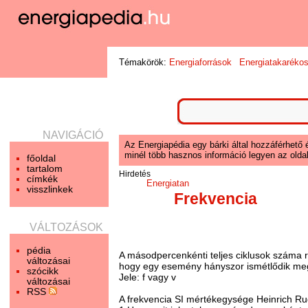
Témakörök:
Energiaforrások
Energiatakaréko
NAVIGÁCIÓ
Az Energiapédia egy bárki által hozzáférhető 
minél több hasznos információ legyen az oldal
főoldal
tartalom
Hirdetés
címkék
Energiatan
visszlinkek
Frekvencia
VÁLTOZÁSOK
pédia
A másodpercenkénti teljes ciklusok száma r
változásai
hogy egy esemény hányszor ismétlődik meg 
szócikk
Jele: f vagy v
változásai
RSS
A frekvencia SI mértékegysége Heinrich Rud