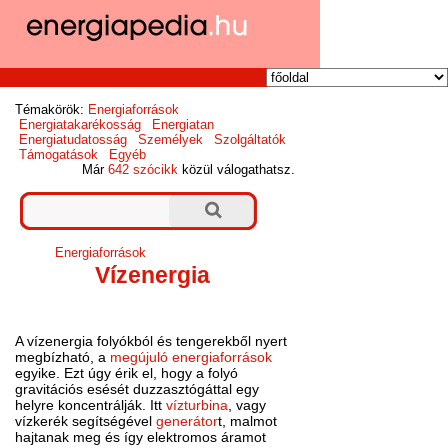
Témakörök:
Energiaforrások
Energiatakarékosság
Energiatan
Energiatudatosság
Személyek
Szolgáltatók
Támogatások
Egyéb
Már
642 szócikk
közül válogathatsz.
Energiaforrások
Vízenergia
A vízenergia folyókból és tengerekből nyert
megbízható, a
megújuló energiaforrások
egyike. Ezt úgy érik el, hogy a folyó
gravitációs esését duzzasztógáttal egy
helyre koncentrálják. Itt
vízturbina
, vagy
vízkerék segítségével
generátor
t, malmot
hajtanak meg és így elektromos áramot