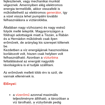
fejlesztenek, vagy mechanikai munkát
végeznek. Amennyiben elég elektromos
energia termelődik, akkor visszafelé is
működtethető az elektromos
generátor
, így
a vizet vissza lehet pumpálni további
felhasználásra a víztárolókba.
Általában nagy vízhozamú és nagy esésű
folyók mellé telepítik. Magyarországon a
földrajzi adottságok miatt a Tiszán, a Rábán
és a Hernádon működnek csak ilyen
erőművek, de aránylag kis szerepet töltenek
be.
Kezdetben a víz energiájának hasznosítása
korlátozott volt, hiszen csak helyben volt
felhasználható. Azonban a
vízturbina
feltalálásával az energiát nagyobb
távolságokra is el tudják szállítani.
Az erőművek mellett több érv is szól, de
vannak ellenérvek is.
Előnyei:
a
vízerőmű
azonnal maximális
teljesítményre állítható, a tározóban a
víz tárolható, a vízturbinák pedig