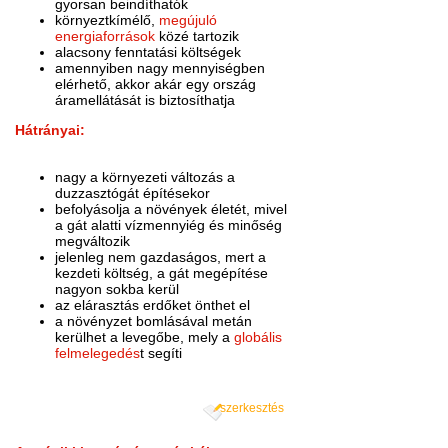
gyorsan beindíthatók
környeztkímélő,
megújuló
energiaforrások
közé tartozik
alacsony fenntatási költségek
amennyiben nagy mennyiségben
elérhető, akkor akár egy ország
áramellátását is biztosíthatja
Hátrányai:
nagy a környezeti változás a
duzzasztógát építésekor
befolyásolja a növények életét, mivel
a gát alatti vízmennyiég és minőség
megváltozik
jelenleg nem gazdaságos, mert a
kezdeti költség, a gát megépítése
nagyon sokba kerül
az elárasztás erdőket önthet el
a növényzet bomlásával metán
kerülhet a levegőbe, mely a
globális
felmelegedés
t segíti
szerkesztés