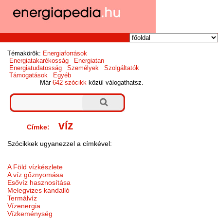
Témakörök:
Energiaforrások
Energiatakarékosság
Energiatan
Energiatudatosság
Személyek
Szolgáltatók
Támogatások
Egyéb
Már
642 szócikk
közül válogathatsz.
víz
Címke:
Szócikkek ugyanezzel a címkével:
A Föld vízkészlete
A víz gőznyomása
Esővíz hasznosítása
Melegvizes kandalló
Termálvíz
Vízenergia
Vízkeménység