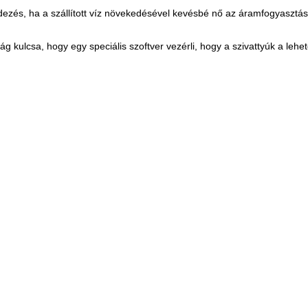
dezés, ha a szállított víz növekedésével kevésbé nő az áramfogyasztás
ság kulcsa, hogy egy speciális szoftver vezérli, hogy a szivattyúk a le