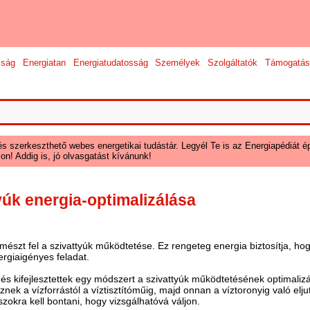
sság
Energiatan
Energiatudatosság
Személyek
Szolgáltatók
Támogatás
és szerkeszthető webes energetikai tudástár. Legyél Te is az Energiapédiát ép
on! Addig is, jó olvasgatást kívánunk!
úk energia-optimalizálása
észt fel a szivattyúk működtetése. Ez rengeteg energia biztosítja, hog
ergiaigényes feladat.
és kifejlesztettek egy módszert a szivattyúk működtetésének optimalizá
víznek a vízforrástól a víztisztítóműig, majd onnan a víztoronyig való elj
okra kell bontani, hogy vizsgálhatóvá váljon.