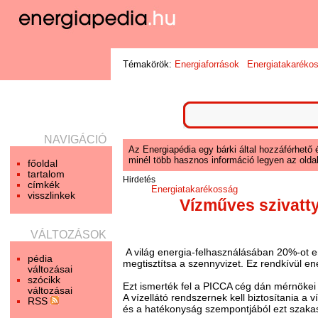
Témakörök:
Energiaforrások
Energiatakaréko
NAVIGÁCIÓ
Az Energiapédia egy bárki által hozzáférhető 
minél több hasznos információ legyen az oldal
főoldal
tartalom
Hirdetés
címkék
Energiatakarékosság
visszlinkek
Vízműves szivatty
VÁLTOZÁSOK
A világ energia-felhasználásában 20%-ot em
pédia
megtisztítsa a szennyvizet. Ez rendkívül en
változásai
szócikk
Ezt ismerték fel a PICCA cég dán mérnökei 
változásai
A vízellátó rendszernek kell biztosítania a 
RSS
és a hatékonyság szempontjából ezt szakasz