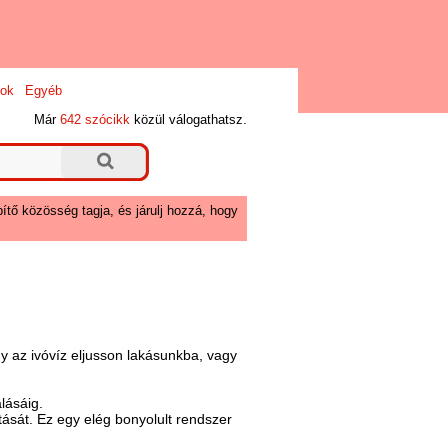
ok
Egyéb
Már
642 szócikk
közül válogathatsz.
ítő közösség tagja, és járulj hozzá, hogy
y az ivóvíz eljusson lakásunkba, vagy
lásáig.
utását. Ez egy elég bonyolult rendszer