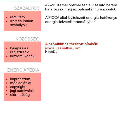
Akkor üzemel optimálisan a vízellátó beren
SZABÁLYOK
határozzák meg az optimális munkapontot.
útmutató
A PICCA által kivitelezett energia-hatékony
írott és íratlan
energia-felvételi tartományhoz.
szabályok
KÖZÖSSÉG
A szócikkhez társított címkék:
belépés és
ivóvíz
,
szivattyú
,
víz
regisztráció
Hirdetés
közreműködők
ENERGIAPÉDIA
impresszum
médiaajánlat
copyright
jogi tudnivalók
elérhetőség