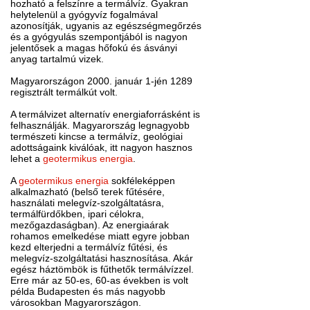
hozható a felszínre a termálvíz. Gyakran
helytelenül a gyógyvíz fogalmával
azonosítják, ugyanis az egészségmegőrzés
és a gyógyulás szempontjából is nagyon
jelentősek a magas hőfokú és ásványi
anyag tartalmú vizek.
Magyarországon 2000. január 1-jén 1289
regisztrált termálkút volt.
A termálvizet alternatív energiaforrásként is
felhasználják. Magyarország legnagyobb
természeti kincse a termálvíz, geológiai
adottságaink kiválóak, itt nagyon hasznos
lehet a
geotermikus energia
.
A
geotermikus energia
sokféleképpen
alkalmazható (belső terek fűtésére,
használati melegvíz-szolgáltatásra,
termálfürdőkben, ipari célokra,
mezőgazdaságban). Az energiaárak
rohamos emelkedése miatt egyre jobban
kezd elterjedni a termálvíz fűtési, és
melegvíz-szolgáltatási hasznosítása. Akár
egész háztömbök is fűthetők termálvízzel.
Erre már az 50-es, 60-as években is volt
példa Budapesten és más nagyobb
városokban Magyarországon.