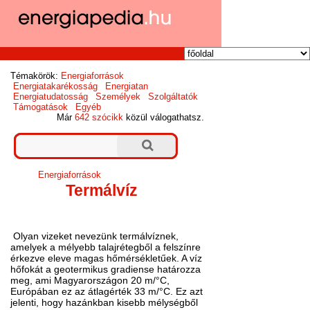
Témakörök:
Energiaforrások
Energiatakarékosság
Energiatan
Energiatudatosság
Személyek
Szolgáltatók
Támogatások
Egyéb
Már
642 szócikk
közül válogathatsz.
Energiaforrások
Termálvíz
Olyan vizeket nevezünk termálvíznek,
amelyek a mélyebb talajrétegből a felszínre
érkezve eleve magas hőmérsékletűek. A víz
hőfokát a geotermikus gradiense határozza
meg, ami Magyarországon 20 m/°C,
Európában ez az átlagérték 33 m/°C. Ez azt
jelenti, hogy hazánkban kisebb mélységből