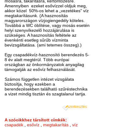
mosásra, takarításra, kertöntözésre.
Amennyiben ezeket esővízzel oldjuk meg,
akkor közel 50%-os lehet a „vezetékes” víz
megtakarításunk. (A hasznosítás
magyarországon vízjogiengedély köteles.
Továbbá a WC öblítése, vagy mosás esetén
helyi szenyvíkezelő hozzájárulása is
szükséges. A hasznosítás feltétele az
évenkénti esetleg sűrűb vízminta
bevizsgáltatása. (ami tetemes összeg).)
Egy csapadékvíz-hasznosító berendezés 5-
8 év alatt megtérül. Több európai
országban az önkormányzatok anyagilag
támogatják az esővíz felhasználását.
Számos független intézet vizsgálata
biztosítja, hogy ezekben a
berendezésekben található szűréstechnika
a vizet mindig tisztán és szagtalanul tartja.
szerkesztés
A szócikkhez társított címkék:
csapadék
,
esővíz
,
megtakarítás
,
víz