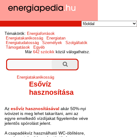
Témakörök:
Energiaforrások
Energiatakarékosság
Energiatan
Energiatudatosság
Személyek
Szolgáltatók
Támogatások
Egyéb
Már
642 szócikk
közül válogathatsz.
Energiatakarékosság
Esővíz
hasznosítása
Az
esővíz hasznosításával
akár 50%-nyi
ivóvizet is meg lehet takarítani, ami az
egyre emelkedő vízdíjakat figyelembe véve
jelentős spórolást jelent.
A csapadékvíz használható WC-öblítésre,