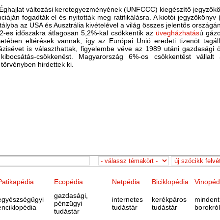
Éghajlat változási keretegyezményének (UNFCCC) kiegészítő jegyzők
ján fogadták el és nyitották meg ratifikálásra. A kiotói jegyzőkönyv 
ályba az USA és Ausztrália kivételével a világ összes jelentős ország
012-es időszakra átlagosan 5,2%-kal csökkentik az
üvegházhatás
ú gázo
tében eltérések vannak, így az Európai Unió eredeti tizenöt tagáll
bázisévet is választhattak, figyelembe véve az 1989 utáni gazdasá
bocsátás-csökkenést. Magyarország 6%-os csökkentést vállalt 
 törvényben hirdettek ki.
Patikapédia
Ecopédia
Netpédia
Biciklopédia
Vinopéd
gazdasági,
egyészségügyi
internetes
kerékpáros
mindent
pénzügyi
enciklopédia
tudástár
tudástár
borokról
tudástár