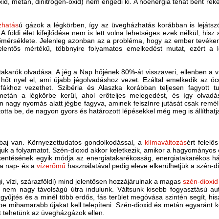
id, metán, dinitrogén-oxid) nem engedi ki. A hőenergia tehát bent rek
zhatás
ú gázok a légkörben, így az üvegházhatás korábban is lejátszó
A földi élet kifejlődése nem is lett volna lehetséges ezek nélkül, his
hőmérséklete. Jelenleg azonban az a probléma, hogy az ember tevéke
lentős mértékű, többnyire folyamatos emelkedést mutat, ezért a lé
takarók olvadása. A jég a Nap hőjének 80%-át visszaveri, ellenben a ví
 hőt nyel el, ami újabb jégolvadáshoz vezet. Ezáltal emelkedik az ó
fákhoz vezethet. Szibéria és Alaszka korábban teljesen fagyott 
etán a légkörbe kerül, ahol erőteljes melegedést, és így olvad
n nagy nyomás alatt jégbe fagyva, aminek felszínre jutását csak remélh
tta be, de nagyon gyors és határozott lépésekkel még meg is állíthatj
y baj van. Környezettudatos gondolkodással, a
klímaváltozás
ért felelő
juk a folyamatot. Szén-dioxid akkor keletkezik, amikor a hagyományos 
sökkentésének egyik módja az energiatakarékosság, energiatakarékos h
, a nap- és a
vízerőmű
használatával pedig eleve elkerülhetjük a szén-d
gi, vízi, szárazföldi) mind jelentősen hozzájárulnak a magas
szén-dioxid
 nem nagy távolságú útra indulunk. Váltsunk kisebb fogyasztású au
kgyűjtés és a minél több erdős, fás terület megóvása szintén segít, hi
yébe mihamarabb újakat kell telepíteni. Szén-dioxid és metán egyaránt 
at tehetünk az üvegházgázok ellen.