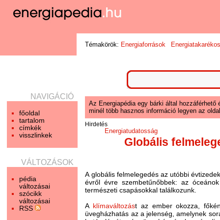
Témakörök:
Energiaforrások
Energiatakaréko
NAVIGÁCIÓ
Az Energiapédia egy bárki által hozzáférhető 
minél több hasznos információ legyen az oldal
főoldal
tartalom
Hirdetés
címkék
Energiatudatosság
visszlinkek
Globális felmele
VÁLTOZÁSOK
A globális felmelegedés az utóbbi évtizedekb
pédia
évről évre szembetűnőbbek: az óceánok 
változásai
természeti csapásokkal találkozunk.
szócikk
változásai
A
klímaváltozás
t az ember okozza, főkén
RSS
üvegházhatás az a jelenség, amelynek során