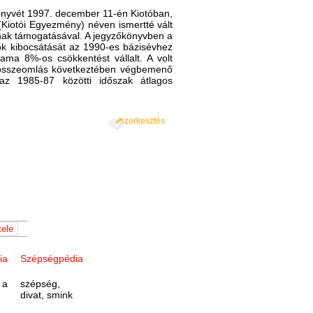
önyvét 1997. december 11-én Kiotóban,
(Kiotói Egyezmény) néven ismertté vált
ának támogatásával. A jegyzőkönyvben a
k kibocsátását az 1990-es bázisévhez
ama 8%-os csökkentést vállalt. A volt
gi összeomlás következtében végbemenő
az 1985-87 közötti időszak átlagos
szerkesztés
ia
Szépségpédia
 a
szépség,
divat, smink