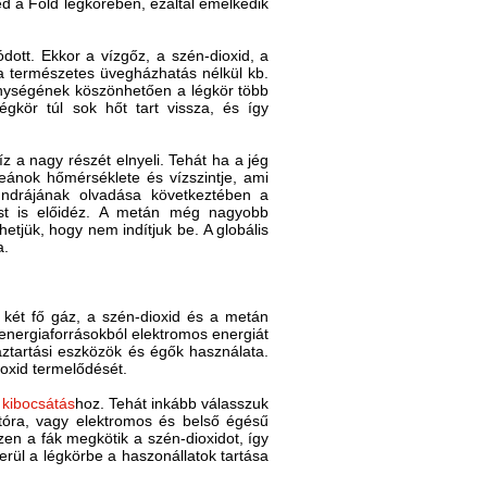
ed a Föld légkörében, ezáltal emelkedik
dott. Ekkor a vízgőz, a szén-dioxid, a
z a természetes üvegházhatás nélkül kb.
nységének köszönhetően a légkör több
gkör túl sok hőt tart vissza, és így
z a nagy részét elnyeli. Tehát ha a jég
ceánok hőmérséklete és vízszintje, ami
tundrájának olvadása következtében a
ást is előidéz. A metán még nagyobb
etjük, hogy nem indítjuk be. A globális
a.
s két fő gáz, a szén-dioxid és a metán
energiaforrásokból elektromos energiát
áztartási eszközök és égők használata.
ioxid termelődését.
 kibocsátás
hoz. Tehát inkább válasszuk
tóra, vagy elektromos és belső égésű
szen a fák megkötik a szén-dioxidot, így
kerül a légkörbe a haszonállatok tartása