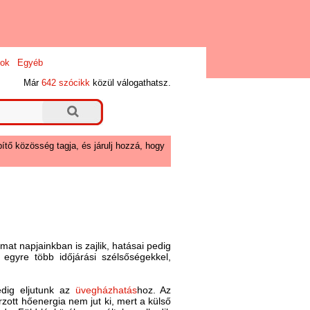
ok
Egyéb
Már
642 szócikk
közül válogathatsz.
ítő közösség tagja, és járulj hozzá, hogy
mat napjainkban is zajlik, hatásai pedig
gyre több időjárási szélsőségekkel,
edig eljutunk az
üvegházhatás
hoz. Az
zott hőenergia nem jut ki, mert a külső