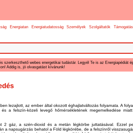
sság
Energiatan
Energiatudatosság
Személyek
Szolgáltatók
Támogatás
és szerkeszthető webes energetikai tudástár. Legyél Te is az Energiapédiát ép
on! Addig is, jó olvasgatást kívánunk!
gedés
en lezajlott, az ember által okozott éghajlatváltozás folyamata. A folya
és a felszín-közeli levegő hőmérsékletének megemelkedése miatt e
t 2 gáz, a szén-dioxid és a metán légkörbe juttatásával. Ezzel p
 a napsugárzás behatol a Föld légkörébe, de a felszínről visszasugár