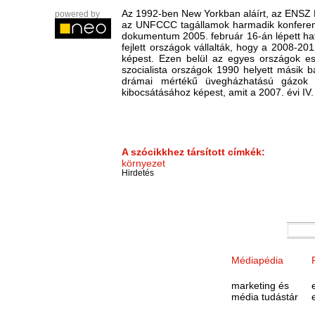
Az 1992-ben New Yorkban aláírt, az ENSZ 
powered by
az UNFCCC tagállamok harmadik konferenciá
dokumentum 2005. február 16-án lépett hat
fejlett országok vállalták, hogy a 2008-2
képest. Ezen belül az egyes országok ese
szocialista országok 1990 helyett másik 
drámai mértékű üvegházhatású gázok ki
kibocsátásához képest, amit a 2007. évi IV.
A szócikkhez társított címkék:
környezet
Hirdetés
Médiapédia
marketing és
média tudástár