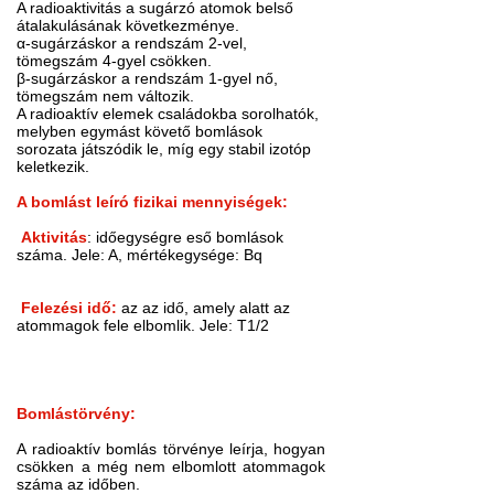
A radioaktivitás a sugárzó atomok belső
átalakulásának következménye.
α
-sugárzáskor a rendszám 2-vel,
tömegszám 4-gyel csökken.
β
-sugárzáskor a rendszám 1-gyel nő,
tömegszám nem változik.
A radioaktív elemek családokba sorolhatók,
melyben egymást követő bomlások
sorozata játszódik le, míg egy stabil izotóp
keletkezik.
A bomlást leíró fizikai mennyiségek:
Aktivitás
: időegységre eső bomlások
száma. Jele: A, mértékegysége: Bq
Felezési idő
:
az az idő, amely alatt az
atommagok fele elbomlik. Jele: T1/2
Bomlástörvény:
A radioaktív bomlás törvénye leírja, hogyan
csökken a még nem elbomlott atommagok
száma az időben.