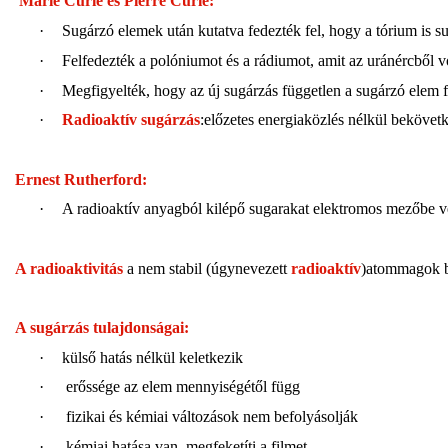
Marie Curie és Pierre Curie:
·
Sugárzó elemek után kutatva fedezték fel, hogy a tórium is s
·
Felfedezték a polóniumot és a rádiumot, amit az uránércből v
·
Megfigyelték, hogy az új sugárzás független a sugárzó elem fi
·
Radioaktív sugárzás
:előzetes energiaközlés nélkül bekövet
Ernest Rutherford:
·
A radioaktív anyagból kilépő sugarakat elektromos mezőbe ve
A radioaktivitás
 a nem stabil (úgynevezett 
radioaktív
)atommagok bo
A sugárzás tulajdonságai: 
·
külső hatás nélkül keletkezik
·
erőssége az elem mennyiségétől függ
·
fizikai és kémiai változások nem befolyásolják
·
kémiai hatása van, megfeketíti a filmet