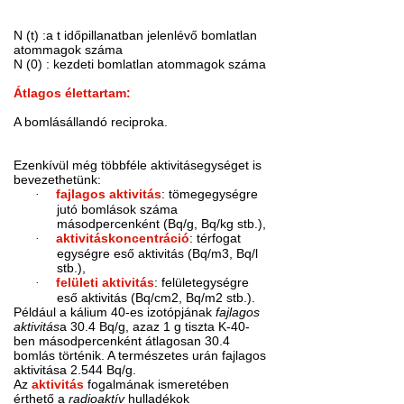
N (t) :a t időpillanatban jelenlévő bomlatlan
atommagok száma
N (0) : kezdeti bomlatlan atommagok száma
Átlagos élettartam:
A bomlásállandó reciproka.
Ezenkívül még többféle aktivitásegységet is
bevezethetünk:
·
fajlagos aktivitás
: tömegegységre
jutó bomlások száma
másodpercenként (Bq/g, Bq/kg stb.),
·
aktivitáskoncentráció
: térfogat
egységre eső aktivitás (Bq/m3, Bq/l
stb.),
·
felületi aktivitás
: felületegységre
eső aktivitás (Bq/cm2, Bq/m2 stb.).
Például a kálium 40-es izotópjának
fajlagos
aktivitás
a 30.4 Bq/g, azaz 1 g tiszta K-40-
ben másodpercenként átlagosan 30.4
bomlás történik. A természetes urán fajlagos
aktivitása 2.544 Bq/g.
Az
aktivitás
fogalmának ismeretében
érthető a
radioaktív
hulladékok