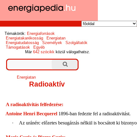
Témakörök:
Energiaforrások
Energiatakarékosság
Energiatan
Energiatudatosság
Személyek
Szolgáltatók
Támogatások
Egyéb
Már
642 szócikk
közül válogathatsz.
Energiatan
Radioaktív
A radioaktivitás felfedezése: 
 Antoine Henri Becquerel 
1896-ban fedezte fel a radioaktivitást.
·
Az uránérc előzetes besugárzás nélkül is bocsátott ki bizo