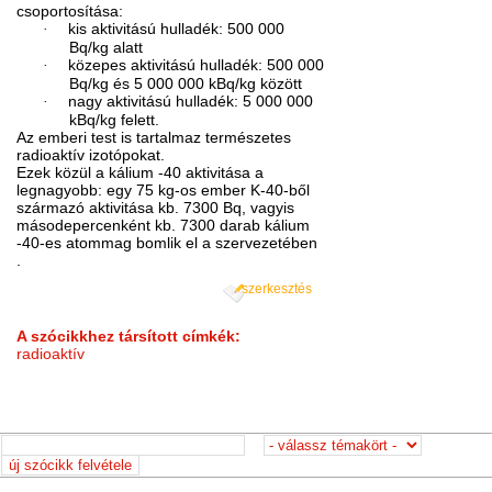
csoportosítása:
·
kis aktivitású hulladék: 500 000
Bq/kg alatt
·
közepes aktivitású hulladék: 500 000
Bq/kg és 5 000 000 kBq/kg között
·
nagy aktivitású hulladék: 5 000 000
kBq/kg felett.
Az emberi test is tartalmaz természetes
radioaktív izotópokat.
Ezek közül a kálium -40 aktivitása a
legnagyobb: egy 75 kg-os ember K-40-ből
származó aktivitása kb. 7300 Bq, vagyis
másodepercenként kb. 7300 darab kálium
-40-es atommag bomlik el a szervezetében
.
szerkesztés
A szócikkhez társított címkék:
radioaktív