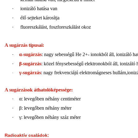
·
ionizáló hatása van
·
élő sejteket károsítja
·
fluoreszkálást, foszforeszkálást okoz
A sugárzás típusai:
·
α
-sugárzás
: nagy sebességű He 2+- ionokból áll, ionizáló ha
·
β
-sugárzás
: közel fénysebességű elektronokból áll, ionizáló
γ
-sugárzás
: nagy frekvenciájú elektromágneses hullám,ioniz
·
A sugárzások áthatolóképessége:
·
α
: levegőben néhány centiméter
·
β
: levegőben néhány méter
·
γ
: levegőben néhány száz méter
Radioaktív családok: