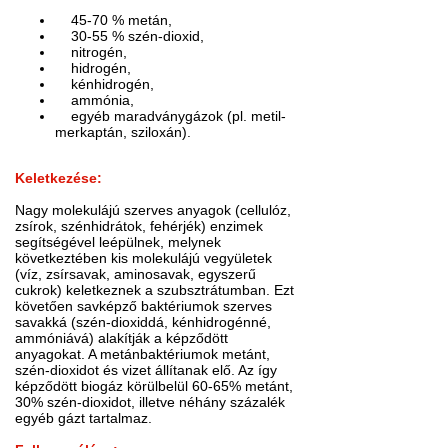
45-70 % metán,
30-55 % szén-dioxid,
nitrogén,
hidrogén,
kénhidrogén,
ammónia,
egyéb maradványgázok (pl. metil-
merkaptán, sziloxán).
Keletkezése:
Nagy molekulájú szerves anyagok (cellulóz,
zsírok, szénhidrátok, fehérjék) enzimek
segítségével leépülnek, melynek
következtében kis molekulájú vegyületek
(víz, zsírsavak, aminosavak, egyszerű
cukrok) keletkeznek a szubsztrátumban. Ezt
követően savképző baktériumok szerves
savakká (szén-dioxiddá, kénhidrogénné,
ammóniává) alakítják a képződött
anyagokat. A metánbaktériumok metánt,
szén-dioxidot és vizet állítanak elő. Az így
képződött biogáz körülbelül 60-65% metánt,
30% szén-dioxidot, illetve néhány százalék
egyéb gázt tartalmaz.