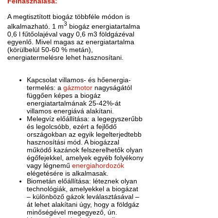
Felhasználása:
A megtisztított biogáz többféle módon is
3
alkalmazható. 1 m
biogáz energiatartalma
0,6 l fűtőolajéval vagy 0,6 m3 földgázéval
egyenlő. Mivel magas az energiatartalma
(körülbelül 50-60 % metán),
energiatermelésre lehet hasznosítani.
Kapcsolat villamos- és hőenergia-
termelés: a
gázmotor
nagyságától
függően képes a biogáz
energiatartalmának 25-42%-át
villamos energiává alakítani.
Melegvíz előállítása: a legegyszerűbb
és legolcsóbb, ezért a fejlődő
országokban az egyik legelterjedtebb
hasznosítási mód. A biogázzal
működő kazánok felszerelhetők olyan
égőfejekkel, amelyek egyéb folyékony
vagy légnemű
energiahordozók
elégetésére is alkalmasak.
Biometán előállítása: léteznek olyan
technológiák, amelyekkel a biogázat
– különböző gázok leválasztásával –
át lehet alakítani úgy, hogy a földgáz
minőségével megegyező, ún.