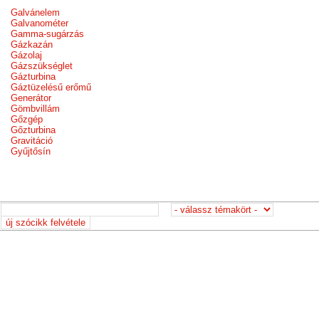
Galvánelem
Galvanométer
Gamma-sugárzás
Gázkazán
Gázolaj
Gázszükséglet
Gázturbina
Gáztüzelésű erőmű
Generátor
Gömbvillám
Gőzgép
Gőzturbina
Gravitáció
Gyűjtősín