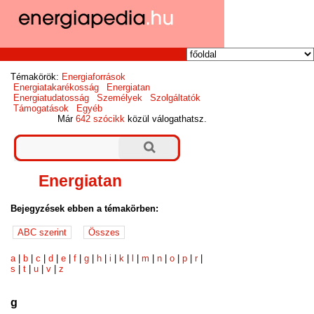
Témakörök:
Energiaforrások
Energiatakarékosság
Energiatan
Energiatudatosság
Személyek
Szolgáltatók
Támogatások
Egyéb
Már
642 szócikk
közül válogathatsz.
Energiatan
Bejegyzések ebben a témakörben:
a
|
b
|
c
|
d
|
e
|
f
|
g
|
h
|
i
|
k
|
l
|
m
|
n
|
o
|
p
|
r
|
s
|
t
|
u
|
v
|
z
g