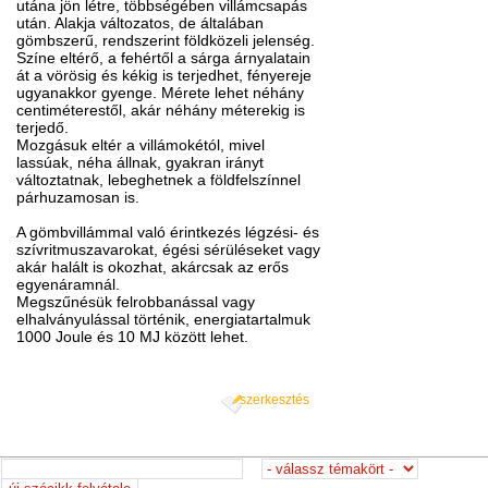
utána jön létre, többségében villámcsapás
után. Alakja változatos, de általában
gömbszerű, rendszerint földközeli jelenség.
Színe eltérő, a fehértől a sárga árnyalatain
át a vörösig és kékig is terjedhet, fényereje
ugyanakkor gyenge. Mérete lehet néhány
centiméterestől, akár néhány méterekig is
terjedő.
Mozgásuk eltér a villámokétól, mivel
lassúak, néha állnak, gyakran irányt
változtatnak, lebeghetnek a földfelszínnel
párhuzamosan is.
A gömbvillámmal való érintkezés légzési- és
szívritmuszavarokat, égési sérüléseket vagy
akár halált is okozhat, akárcsak az erős
egyenáramnál.
Megszűnésük felrobbanással vagy
elhalványulással történik, energiatartalmuk
1000 Joule és 10 MJ között lehet.
szerkesztés