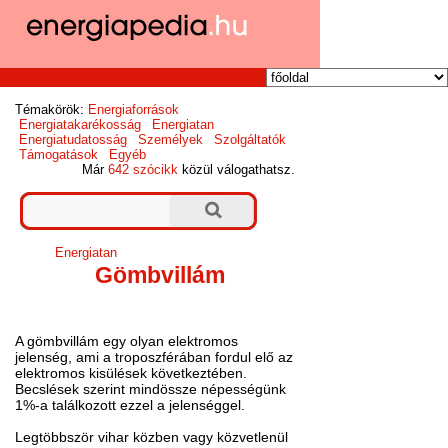
Témakörök:
Energiaforrások
Energiatakarékosság
Energiatan
Energiatudatosság
Személyek
Szolgáltatók
Támogatások
Egyéb
Már
642 szócikk
közül válogathatsz.
Energiatan
Gömbvillám
A gömbvillám egy olyan elektromos
jelenség, ami a troposzférában fordul elő az
elektromos kisülések következtében.
Becslések szerint mindössze népességünk
1%-a találkozott ezzel a jelenséggel.
Legtöbbször vihar közben vagy közvetlenül