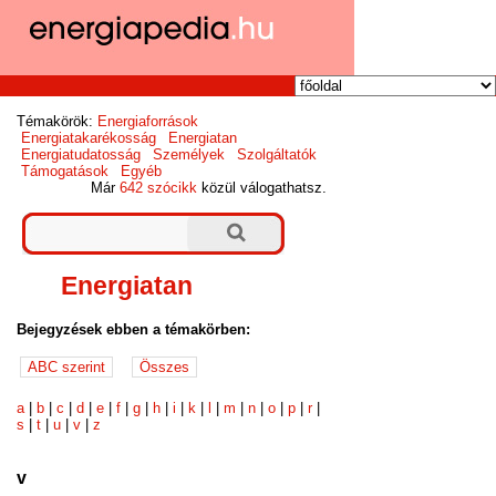
Témakörök:
Energiaforrások
Energiatakarékosság
Energiatan
Energiatudatosság
Személyek
Szolgáltatók
Támogatások
Egyéb
Már
642 szócikk
közül válogathatsz.
Energiatan
Bejegyzések ebben a témakörben:
a
|
b
|
c
|
d
|
e
|
f
|
g
|
h
|
i
|
k
|
l
|
m
|
n
|
o
|
p
|
r
|
s
|
t
|
u
|
v
|
z
v