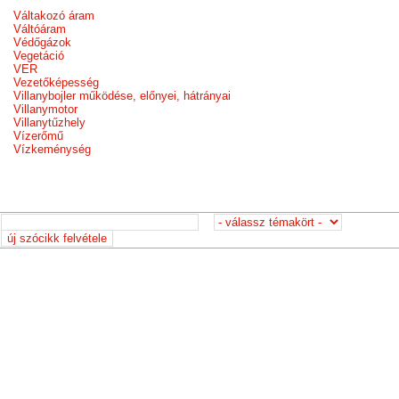
Váltakozó áram
Váltóáram
Védőgázok
Vegetáció
VER
Vezetőképesség
Villanybojler működése, előnyei, hátrányai
Villanymotor
Villanytűzhely
Vízerőmű
Vízkeménység