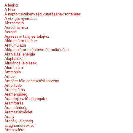
A légkör
A Nap
A napfolttevékenység kutatásának története
A víz gőznyomása
Abszorpció
Aerodinamika
Aerogél
Agresszív talaj és talajvíz
Akkumlátor töltése
Akkumulátor
Akkumulátor felépítése és működése
Aktiválási energia
Alaphálózat
Általános jelölések
Alumínium
Ammónia
Amper
Ampére-féle gerjesztési törvény
Amplitudó
Áramellátás
Áramerősség
Áramfejlesztő aggregátor
Áramforrás
Áramsűrűség
Áramszükséglet
Arany
Árapály jelenség
átlaghőmérséklet
Atmoszféra