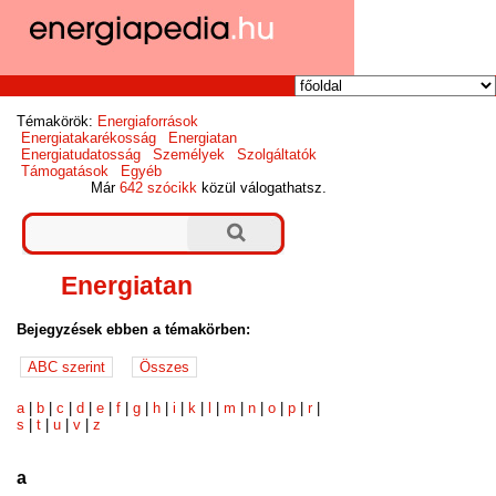
Témakörök:
Energiaforrások
Energiatakarékosság
Energiatan
Energiatudatosság
Személyek
Szolgáltatók
Támogatások
Egyéb
Már
642 szócikk
közül válogathatsz.
Energiatan
Bejegyzések ebben a témakörben:
a
|
b
|
c
|
d
|
e
|
f
|
g
|
h
|
i
|
k
|
l
|
m
|
n
|
o
|
p
|
r
|
s
|
t
|
u
|
v
|
z
a