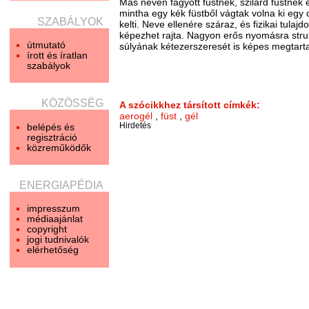
Más néven fagyott füstnek, szilárd füstnek 
mintha egy kék füstből vágtak volna ki egy 
SZABÁLYOK
kelti. Neve ellenére száraz, és fizikai tu
képezhet rajta. Nagyon erős nyomásra strukt
útmutató
súlyának kétezerszeresét is képes megtart
írott és íratlan
szabályok
KÖZÖSSÉG
A szócikkhez társított címkék:
aerogél
,
füst
,
gél
belépés és
Hirdetés
regisztráció
közreműködők
ENERGIAPÉDIA
impresszum
médiaajánlat
copyright
jogi tudnivalók
elérhetőség