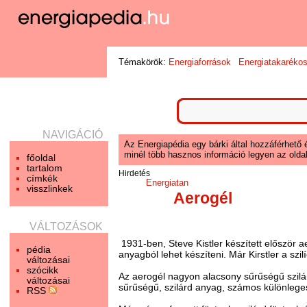
Témakörök:
Energiaforrások
Energiatakaréko
NAVIGÁCIÓ
Az Energiapédia egy bárki által hozzáférhető 
minél több hasznos információ legyen az oldal
főoldal
tartalom
Hirdetés
címkék
Energiatan
visszlinkek
Aerogél
VÁLTOZÁSOK
1931-ben, Steve Kistler készített először a
pédia
anyagból lehet készíteni. Már Kirstler a szi
változásai
szócikk
Az aerogél nagyon alacsony sűrűségű szil
változásai
sűrűségű, szilárd anyag, számos különleges 
RSS