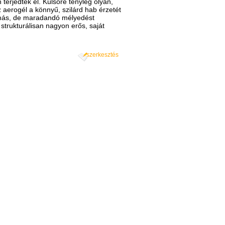
terjedtek el. Külsőre tényleg olyan,
z aerogél a könnyű, szilárd hab érzetét
nyomás, de maradandó mélyedést
strukturálisan nagyon erős, saját
szerkesztés