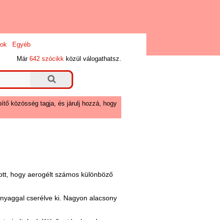
ok
Egyéb
Már
642 szócikk
közül válogathatsz.
ítő közösség tagja, és járulj hozzá, hogy
odott, hogy aerogélt számos különböző
nyaggal cserélve ki. Nagyon alacsony