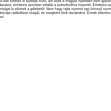
és kék füstnek is szokták hívni, ám ezek a magyar nyelvben nem igazán 
darabot, érintésre azonban inkább a polisztirolhoz hasonlít. Érintésre a
lajdonságai is elütnek a gélekétől. Nem hagy rajta nyomot egy könnyű 
úrája radikálisan reagál, és üvegként törik darabokra. Ennek ellenére 
ani.