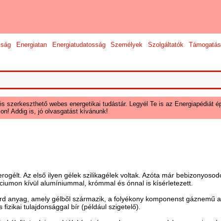
sság
Energiatan
Energiatudatosság
Személyek
Szolgáltatók
Támogatás
és szerkeszthető webes energetikai tudástár. Legyél Te is az Energiapédiát ép
on! Addig is, jó olvasgatást kívánunk!
erogélt. Az első ilyen gélek szilikagélek voltak. Azóta már bebizonyos
líciumon kívül alumíniummal, krómmal és ónnal is kísérletezett.
árd anyag, amely gélből származik, a folyékony komponenst gáznemű a
fizikai tulajdonsággal bír (például szigetelő).