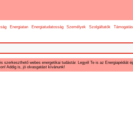
sság
Energiatan
Energiatudatosság
Személyek
Szolgáltatók
Támogatás
és szerkeszthető webes energetikai tudástár. Legyél Te is az Energiapédiát ép
on! Addig is, jó olvasgatást kívánunk!