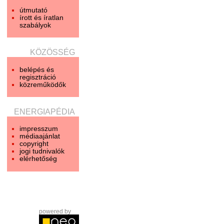
útmutató
írott és íratlan
szabályok
KÖZÖSSÉG
belépés és
regisztráció
közreműködők
ENERGIAPÉDIA
impresszum
médiaajánlat
copyright
jogi tudnivalók
elérhetőség
powered by