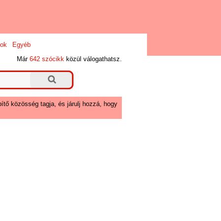
ok
Egyéb
Már
642 szócikk
közül válogathatsz.
ítő közösség tagja, és járulj hozzá, hogy