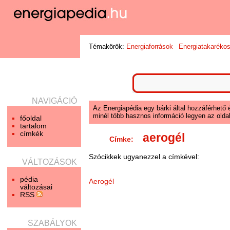
Témakörök:
Energiaforrások
Energiatakaréko
NAVIGÁCIÓ
Az Energiapédia egy bárki által hozzáférhető 
minél több hasznos információ legyen az oldal
főoldal
tartalom
címkék
aerogél
Címke:
Szócikkek ugyanezzel a címkével:
VÁLTOZÁSOK
pédia
Aerogél
változásai
RSS
SZABÁLYOK