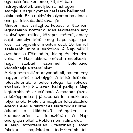
egy nukleáris kemence, 73, 5%-ban
hidrogénből áll, amelyben a hidrogén
atomjai a nagy nyomás hatására héliummá
alakulnak. Ez a nukleáris folyamat hatalmas
energia felszabadulásával jár.
Minden más csillaghoz képest, a Nap van
legközelebb hozzánk. Más tekintetben egy
szokványos csillag, közepes méretű, amely
saját tengelye körül forog. Lapultsága igen
kicsi: az egyenlítő mentén csak 10 km-rel
szélesebb, mint a sarkokon. A Nap nélkül
azonban a Föld sötét, hideg és élettelen
volna. A Nap akkora erővel rendelkezik,
hogy szabad szemmel belenézve
károsíthatja a szemünket.
A Nap nem szilárd anyagból áll, hanem egy
nagyon sűrű gázbolygó. A külső felületét
fotoszférának, a belső réteget konvekciós
zónának hívjuk – ezen belül pedig a Nap
legforróbb része található. A magban (azaz
a középpontban) játszódnak le a nukleáris
folyamatok. Mielőtt a magban felszabaduló
energia eléri a felszínt és kiáramlik az űrbe,
áthatol a különböző rétegeken, a
kromoszférán, a fotoszférán. A Nap
energiája nélkül a Földön nem volna élet.
A Nap fotoszféráján (”felszínén”) sötét
foltokat – napfoltokat- fedezhetünk fel.