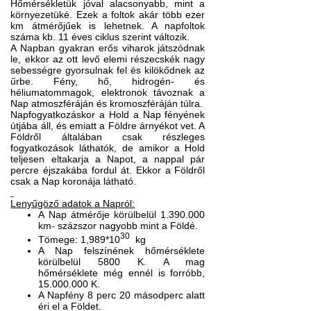
Hőmérsékletük jóval alacsonyabb, mint a
környezetüké. Ezek a foltok akár több ezer
km átmérőjűek is lehetnek. A napfoltok
száma kb. 11 éves ciklus szerint változik.
A Napban gyakran erős viharok játszódnak
le, ekkor az ott levő elemi részecskék nagy
sebességre gyorsulnak fel és kilökődnek az
űrbe. Fény, hő, hidrogén- és
héliumatommagok, elektronok távoznak a
Nap atmoszféráján és kromoszféráján túlra.
Napfogyatkozáskor a Hold a Nap fényének
útjába áll, és emiatt a Földre árnyékot vet. A
Földről általában csak részleges
fogyatkozások láthatók, de amikor a Hold
teljesen eltakarja a Napot, a nappal pár
percre éjszakába fordul át. Ekkor a Földről
csak a Nap koronája látható.
Lenyűgöző adatok a Napról:
A Nap átmérője körülbelül 1.390.000
km- százszor nagyobb mint a Földé.
30
Tömege: 1,989*10
kg
A Nap felszínének hőmérséklete
körülbelül 5800 K. A mag
hőmérséklete még ennél is forróbb,
15.000.000 K.
A Napfény 8 perc 20 másodperc alatt
éri el a Földet.